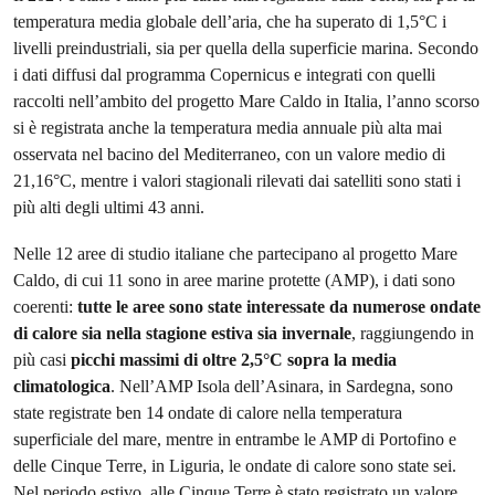
temperatura media globale dell’aria, che ha superato di 1,5°C i
livelli preindustriali, sia per quella della superficie marina. Secondo
i dati diffusi dal programma Copernicus e integrati con quelli
raccolti nell’ambito del progetto Mare Caldo in Italia, l’anno scorso
si è registrata anche la temperatura media annuale più alta mai
osservata nel bacino del Mediterraneo, con un valore medio di
21,16°C, mentre i valori stagionali rilevati dai satelliti sono stati i
più alti degli ultimi 43 anni.
Nelle 12 aree di studio italiane che partecipano al progetto Mare
Caldo, di cui 11 sono in aree marine protette (AMP), i dati sono
coerenti:
tutte le aree sono state interessate da numerose ondate
di calore sia nella stagione estiva sia invernale
, raggiungendo in
più casi
picchi massimi di oltre 2,5°C sopra la media
climatologica
. Nell’AMP Isola dell’Asinara, in Sardegna, sono
state registrate ben 14 ondate di calore nella temperatura
superficiale del mare, mentre in entrambe le AMP di Portofino e
delle Cinque Terre, in Liguria, le ondate di calore sono state sei.
Nel periodo estivo, alle Cinque Terre è stato registrato un valore