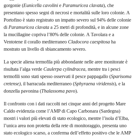
gorgonie (
Eunicella cavolini
e
Paramuricea clavata
), che
presentano spesso segni di necrosi e mortalità sulle loro colonie. A
Portofino è stato registrato un impatto severo sul 94% delle colonie
di
Paramuricea
clavata
a 25 metri di profondità, e in alcune zone
la mucillagine copriva l’80% delle colonie. A Tavolara e a
Ventotene il corallo mediterraneo
Cladocora caespitosa
ha
mostrato un livello di sbiancamento severo.
La specie aliena termofila più abbondante nelle aree monitorate è
risultata l’alga verde
Caulerpa cylindracea
, mentre tra i pesci
termofili sono stati spesso osservati il pesce pappagallo (
Sparisoma
cretense)
, il barracuda mediterraneo (
Sphyraena viridensis
), e la
donzella pavonina (
Thalassoma pavo
).
Il confronto con i dati raccolti nei cinque anni del progetto Mare
Caldo evidenzia come l’AMP di Capo Carbonara (Sardegna)
mostri i valori più elevati di stato ecologico, mentre l’isola d’Elba,
l’unica area non protetta della rete di monitoraggio, presenta uno
stato ecologico scarso, a conferma dell’effetto positivo che le AMP