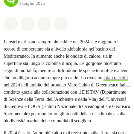
3 Luglio 2025
Share on Whatsapp
Share on Facebook
Share on Twitter
Share via Email
I nostri mari sono sempre più caldi e nel 2024 si è raggiunto il
record di temperature sia a livello globale sia nel bacino del
Mediterraneo. In aumento anche le ondate di calore, sia in
superficie sia lungo la colonna d’acqua. Le gorgonie mostrano
segni di mortalità, mentre si diffondono le specie termofile e aliene
che prediligono acque sempre più calde. Lo rivelano
i dati raccolti
nel 2024 nell’ambito del progetto Mare Caldo di Greenpeace Italia
,
condotto grazie alla collaborazione con il DISTAV (Dipartimento
di Scienze della Terra, dell’Ambiente e della Vita) dell’Università
di Genova e l’OGS (Istituto Nazionale di Oceanografia e Geofisica
Sperimentale) per monitorare gli impatti della crisi climatica sulla
biodiversità marina delle comunità di scogliera.
Il 2024 è stato l’anno più caldo mai registrato sulla Terra, sia per la