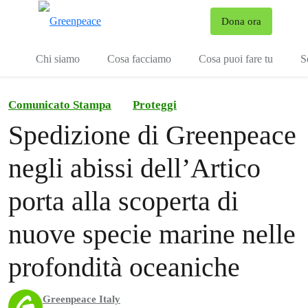
To
Dona ora
Menu
Chi siamo
Cosa facciamo
Cosa puoi fare tu
S
Comunicato Stampa
Proteggi
Spedizione di Greenpeace
negli abissi dell’Artico
porta alla scoperta di
nuove specie marine nelle
profondità oceaniche
Greenpeace Italy