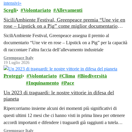
Scegli
Volontariato
Allevamenti
SiciliAmbiente Festival, Greenpeace premia “Une vie en
rose – Lipstick on a Pig” come miglior documentario
sull’ambiente: «Un’opera che smaschera le contraddizioni
SiciliAmbiente Festival, Greenpeace assegna il premio al
degli allevamenti intensivi»
documentario “Une vie en rose – Lipstick on a Pig” per la capacità
di raccontare l’altra faccia dell’allevamento industriale
Greenpeace Italy
19 Luglio 2026
Proteggi
Volontariato
Clima
Biodiversità
Inquinamento
Pace
Un 2023 di traguardi: le nostre vittorie in difesa del
pianeta
Ripercorriamo insieme alcuni dei momenti più significativi di
questi ultimi 12 mesi che ci hanno visti in prima linea per ottenere
accordi importanti e difendere i traguardi già raggiunti a tutela
dell'ambiente
Greenpeace Italy