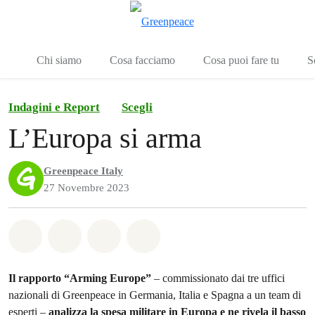
To
Menu
Chi siamo
Cosa facciamo
Cosa puoi fare tu
S
Indagini e Report
Scegli
L’Europa si arma
Greenpeace Italy
27 Novembre 2023
Share on Whatsapp
Share on Facebook
Share on Twitter
Share via Email
Il rapporto “Arming Europe”
– commissionato dai tre uffici
nazionali di Greenpeace in Germania, Italia e Spagna a un team di
esperti –
analizza la spesa militare in Europa e ne rivela il basso