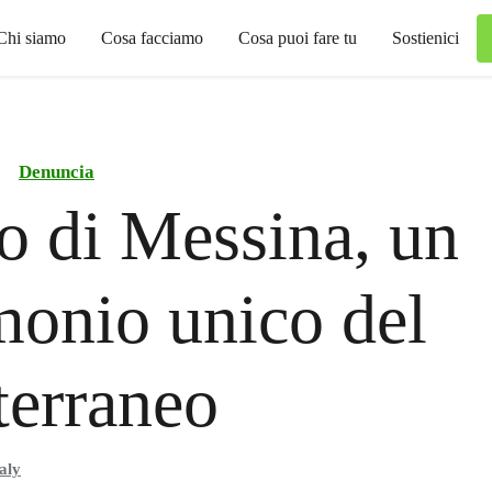
Chi siamo
Cosa facciamo
Cosa puoi fare tu
Sostienici
Denuncia
to di Messina, un
monio unico del
erraneo
aly