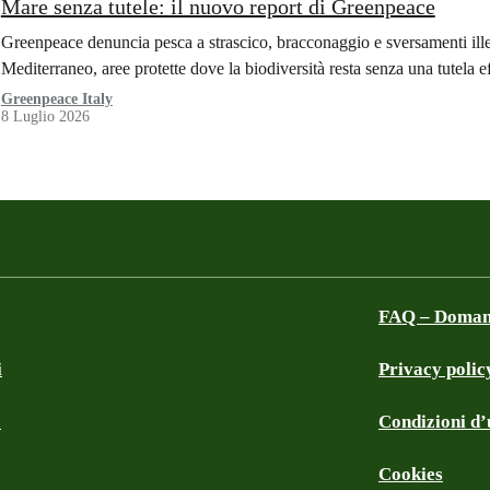
Mare senza tutele: il nuovo report di Greenpeace
Greenpeace denuncia pesca a strascico, bracconaggio e sversamenti ille
Mediterraneo, aree protette dove la biodiversità resta senza una tutela e
Greenpeace Italy
8 Luglio 2026
FAQ – Domand
i
Privacy polic
a
Condizioni d’u
Cookies