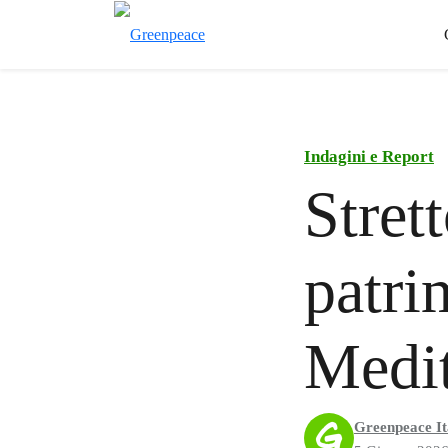
Indagini e Report
Stret
patri
Medit
Greenpeace It