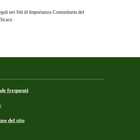
gali nei Siti di Importanza Comunitaria del
fficace.
e frequenti
y
so del sito