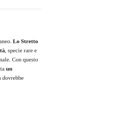
raneo.
Lo Stretto
tà
, specie rare e
onale. Con questo
ta
un
la dovrebbe