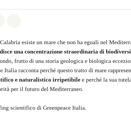
6
atsapp
on Facebook
Share on Twitter
Share via Email
la Calabria esiste un mare che non ha eguali nel Mediter
disce una concentrazione straordinaria di biodiversi
mondo, frutto di una storia geologica e biologica eccezi
e Italia racconta perché questo tratto di mare rappresen
ifico e naturalistico irripetibile
e perché la sua tute
rità per il futuro del Mediterraneo.
fing scientifico di Greenpeace Italia.