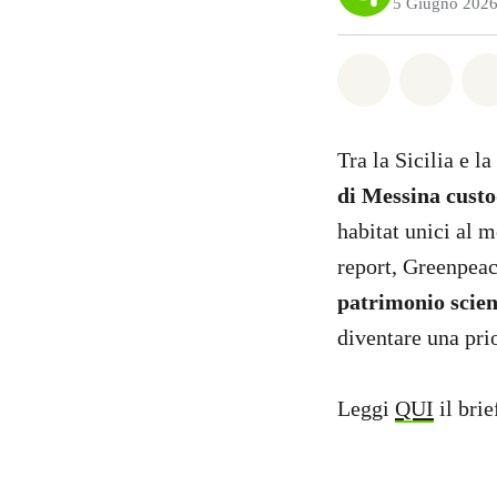
5 Giugno 202
Share on Wh
Share 
Tra la Sicilia e 
di Messina custo
habitat unici al 
report, Greenpeac
patrimonio scient
diventare una prio
Leggi
QUI
il brie