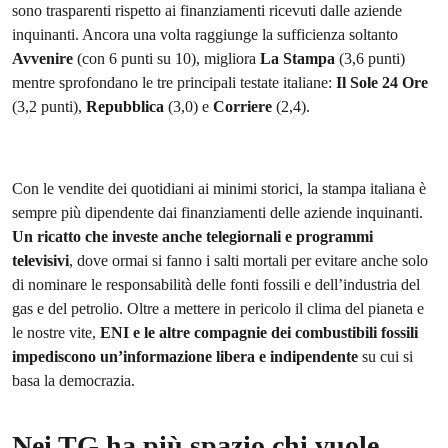
sono trasparenti rispetto ai finanziamenti ricevuti dalle aziende
inquinanti. Ancora una volta raggiunge la sufficienza soltanto
Avvenire
(con 6 punti su 10), migliora
La Stampa
(3,6 punti)
mentre sprofondano le tre principali testate italiane:
Il Sole 24 Ore
(3,2 punti),
Repubblica
(3,0) e
Corriere
(2,4).
Con le vendite dei quotidiani ai minimi storici, la stampa italiana è
sempre più dipendente dai finanziamenti delle aziende inquinanti.
Un ricatto che investe anche telegiornali e programmi
televisivi
, dove ormai si fanno i salti mortali per evitare anche solo
di nominare le responsabilità delle fonti fossili e dell’industria del
gas e del petrolio. Oltre a mettere in pericolo il clima del pianeta e
le nostre vite,
ENI e le altre compagnie dei combustibili fossili
impediscono un’informazione libera e indipendente
su cui si
basa la democrazia.
Nei TG ha più spazio chi vuole