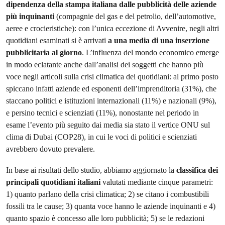
dipendenza della stampa italiana dalle pubblicità delle aziende
più inquinanti
(compagnie del gas e del petrolio, dell’automotive,
aeree e crocieristiche): con l’unica eccezione di Avvenire, negli altri
quotidiani esaminati si è arrivati
a una media di una inserzione
pubblicitaria al giorno
. L’influenza del mondo economico emerge
in modo eclatante anche dall’analisi dei soggetti che hanno più
voce negli articoli sulla crisi climatica dei quotidiani: al primo posto
spiccano infatti aziende ed esponenti dell’imprenditoria (31%), che
staccano politici e istituzioni internazionali (11%) e nazionali (9%),
e persino tecnici e scienziati (11%), nonostante nel periodo in
esame l’evento più seguito dai media sia stato il vertice ONU sul
clima di Dubai (COP28), in cui le voci di politici e scienziati
avrebbero dovuto prevalere.
In base ai risultati dello studio, abbiamo aggiornato la
classifica dei
principali quotidiani italiani
valutati mediante cinque parametri:
1) quanto parlano della crisi climatica; 2) se citano i combustibili
fossili tra le cause; 3) quanta voce hanno le aziende inquinanti e 4)
quanto spazio è concesso alle loro pubblicità; 5) se le redazioni