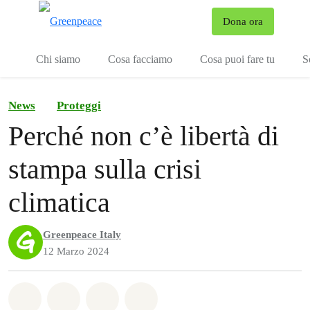
To
Dona ora
Menu
Chi siamo
Cosa facciamo
Cosa puoi fare tu
S
News
Proteggi
Perché non c’è libertà di
stampa sulla crisi
climatica
Greenpeace Italy
12 Marzo 2024
Share on Whatsapp
Share on Facebook
Share on Twitter
Share via Email