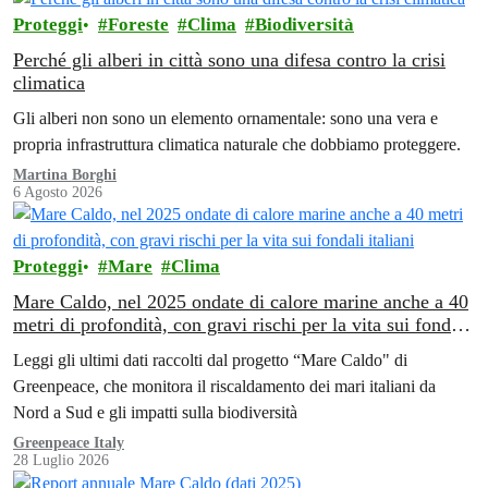
Proteggi
Foreste
Clima
Biodiversità
Perché gli alberi in città sono una difesa contro la crisi
climatica
Gli alberi non sono un elemento ornamentale: sono una vera e
propria infrastruttura climatica naturale che dobbiamo proteggere.
Martina Borghi
6 Agosto 2026
Proteggi
Mare
Clima
Mare Caldo, nel 2025 ondate di calore marine anche a 40
metri di profondità, con gravi rischi per la vita sui fondali
italiani
Leggi gli ultimi dati raccolti dal progetto “Mare Caldo" di
Greenpeace, che monitora il riscaldamento dei mari italiani da
Nord a Sud e gli impatti sulla biodiversità
Greenpeace Italy
28 Luglio 2026