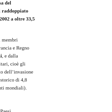
sa del
i raddoppiato
2002 a oltre 33,5
ti membri
Francia e Regno
i
, e dalla
ari, cioè gli
to dell’invasione
storico di 4,8
nti mondiali).
 Paesi