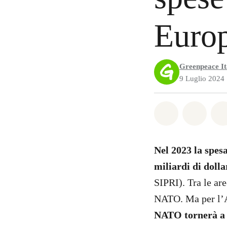
Europ
Greenpeace It
9 Luglio 2024
Share on Wh
Share 
Nel 2023 la spesa
miliardi di dolla
SIPRI). Tra le ar
NATO. Ma per l’A
NATO tornerà a 