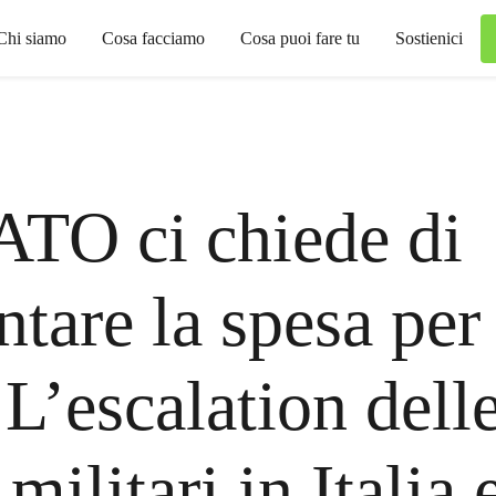
Chi siamo
Cosa facciamo
Cosa puoi fare tu
Sostienici
TO ci chiede di
tare la spesa per 
 L’escalation dell
militari in Italia 