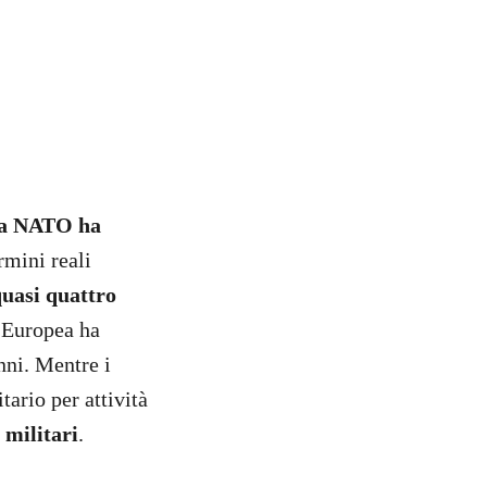
lla NATO ha
rmini reali
uasi quattro
e Europea ha
nni. Mentre i
ario per attività
 militari
.