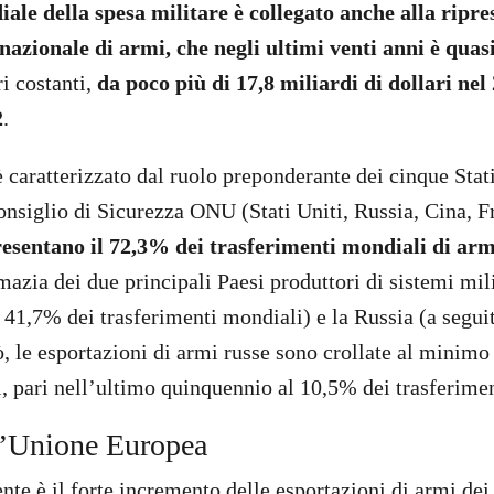
le della spesa militare è collegato anche alla ripre
azionale di armi, che negli ultimi venti anni è quas
i costanti,
da poco più di 17,8 miliardi di dollari nel 
2
.
è caratterizzato dal ruolo preponderante dei cinque Sta
nsiglio di Sicurezza ONU (Stati Uniti, Russia, Cina, 
esentano il 72,3% dei trasferimenti mondiali di arm
azia dei due principali Paesi produttori di sistemi milit
l 41,7% dei trasferimenti mondiali) e la Russia (a segui
, le esportazioni di armi russe sono crollate al minimo 
ri, pari nell’ultimo quinquennio al 10,5% dei trasferime
l’Unione Europea
nte è il forte incremento delle esportazioni di armi dei