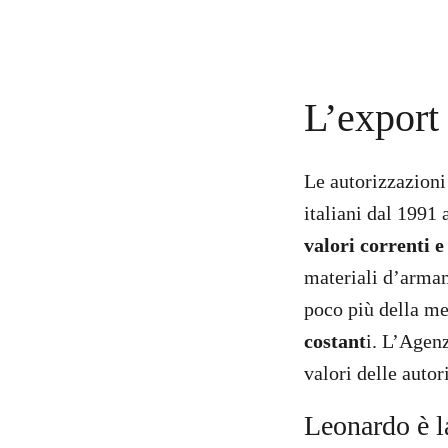
L’export 
Le autorizzazioni 
italiani dal 1991
valori correnti e
materiali d’armam
poco più della me
costant
i. L’Agen
valori delle autor
Leonardo è l