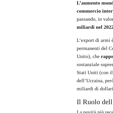
L’aumento mondia
commercio intern
passando, in valor
miliardi nel 202
L’export di armi 
permanenti del Co
Unito), che
rappr
sostanziale suprem
Stati Uniti (con i
dell’Ucraina, però
miliardi di dolla
Il Ruolo del
La novità più rece