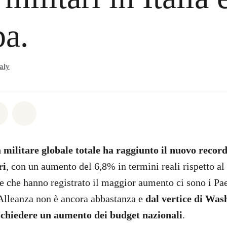
a.
aly
atsapp
on Facebook
Share on Twitter
Share via Email
 militare globale totale ha raggiunto il nuovo record
ri
, con un aumento del 6,8% in termini reali rispetto al
ee che hanno registrato il maggior aumento ci sono i Pae
lleanza non è ancora abbastanza e
dal vertice di Wash
chiedere un aumento dei budget nazionali
.