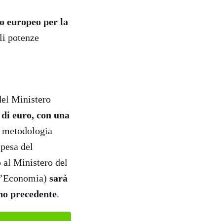
do europeo per la
li potenze
 del Ministero
 di euro, con una
a metodologia
spesa del
 al Ministero del
ell’Economia)
sarà
nno precedente
.