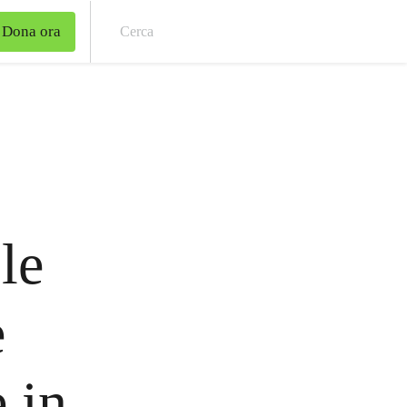
Dona ora
Cer
le
e
e in