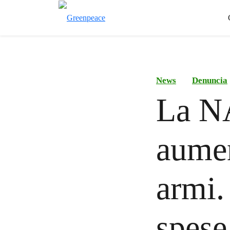
News
Denuncia
La NA
aumen
armi.
spese 