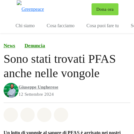
To
Dona ora
Menu
Chi siamo
Cosa facciamo
Cosa puoi fare tu
S
News
Denuncia
Sono stati trovati PFAS
anche nelle vongole
Giuseppe Ungherese
12 Settembre 2024
Share on Whatsapp
Share on Facebook
Share on Twitter
Share via Email
Un lotto di vongole al sapore di
PFAS
è arrivato nei nostri