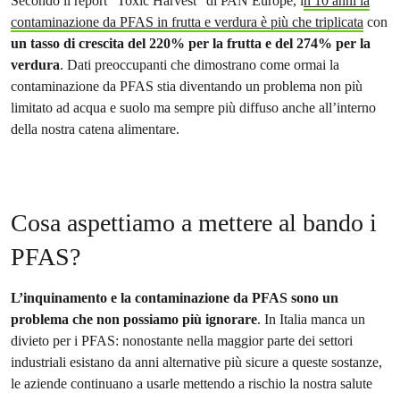
Secondo il report “Toxic Harvest” di PAN Europe, i
n 10 anni la
contaminazione da PFAS in frutta e verdura è più che triplicata
con
un tasso di crescita del 220% per la frutta e del 274% per la
verdura
. Dati preoccupanti che dimostrano come ormai la
contaminazione da PFAS stia diventando un problema non più
limitato ad acqua e suolo ma sempre più diffuso anche all’interno
della nostra catena alimentare.
Cosa aspettiamo a mettere al bando i
PFAS?
L’inquinamento e la contaminazione da PFAS sono un
problema che non possiamo più ignorare
. In Italia manca un
divieto per i PFAS: nonostante nella maggior parte dei settori
industriali esistano da anni alternative più sicure a queste sostanze,
le aziende continuano a usarle mettendo a rischio la nostra salute