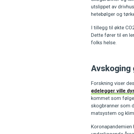
utslippet av drivh
hetebølger og tørk
I tillegg til økte 
Dette fører til en 
folks helse.
Avskoging g
Forskning viser des
ødelegger ville d
kommet som følge av
skogbranner som de
matsystem og klim
Koronapandemien h