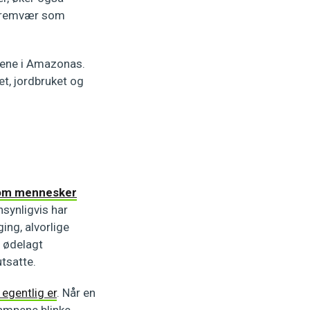
kstremvær som
trene i Amazonas.
et, jordbruket og
som mennesker
synligvis har
ing, alvorlige
t ødelagt
tsatte.
egentlig er
. Når en