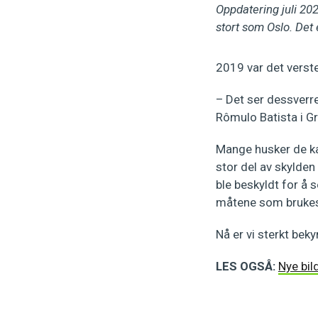
Oppdatering juli 202
stort som Oslo. Det 
2019 var det verste
– Det ser dessverre
Rômulo Batista i G
Mange husker de kat
stor del av skylden
ble beskyldt for å 
måtene som brukes f
Nå er vi sterkt beky
LES OGSÅ:
Nye bil