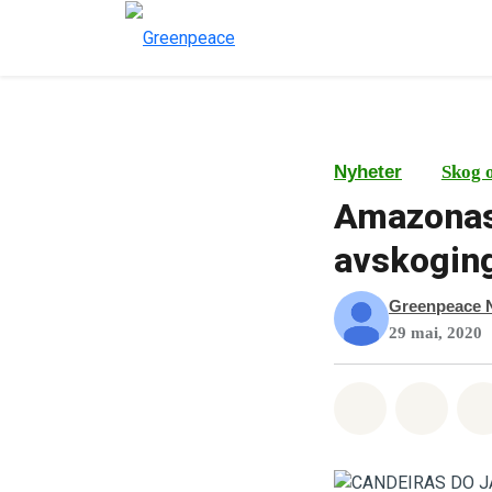
Nyheter
Skog 
Amazonas:
avskoging
Greenpeace 
29 mai, 2020
Del på What
Del p