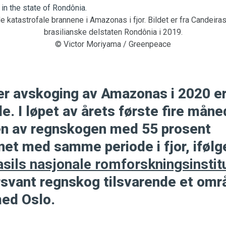
 katastrofale brannene i Amazonas i fjor. Bildet er fra Candeiras
brasilianske delstaten Rondônia i 2019.
© Victor Moriyama / Greenpeace
ver avskoging av Amazonas i 2020 e
. I løpet av årets første fire måne
n av regnskogen med 55 prosent
t med samme periode i fjor, ifølge
asils nasjonale romforskningsinstit
forsvant regnskog tilsvarende et om
med Oslo.