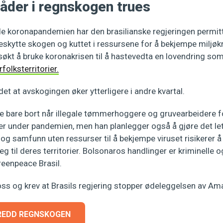
åder i regnskogen trues
 koronapandemien har den brasilianske regjeringen permitt
skytte skogen og kuttet i ressursene for å bekjempe miljøkr
søkt å bruke koronakrisen til å hastevedta en lovendring som 
rfolksterritorier.
t at avskogingen øker ytterligere i andre kvartal.
ke bare bort når illegale tømmerhoggere og gruvearbeidere fo
ier under pandemien, men han planlegger også å gjøre det le
og samfunn uten ressurser til å bekjempe viruset risikerer å
eg til deres territorier. Bolsonaros handlinger er kriminelle 
reenpeace Brasil.
 og krev at Brasils regjering stopper ødeleggelsen av Am
 REDD REGNSKOGEN