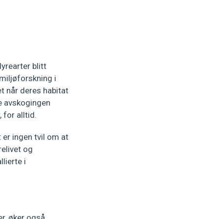
yrearter blitt
miljøforskning i
t når deres habitat
de avskogingen
for alltid.
er ingen tvil om at
elivet og
lierte i
er, øker også