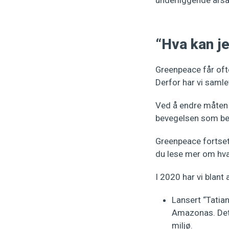
underliggende årsak
“Hva kan j
Greenpeace får of
Derfor har vi samle
Ved å endre måten d
bevegelsen som be
Greenpeace fortsett
du lese mer om hva v
I 2020 har vi blant
Lansert “Tatia
Amazonas. Det t
miljø.