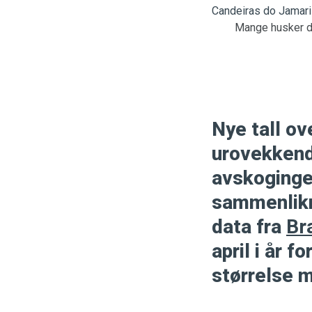
Mange husker de
Nye tall o
urovekkende
avskoginge
sammenlikne
data fra
Br
april i år 
størrelse 