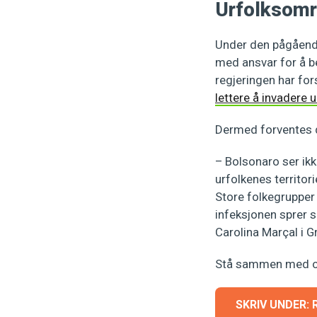
Urfolksomr
Under den pågående
med ansvar for å be
regjeringen har for
lettere å invadere u
Dermed forventes de
– Bolsonaro ser ik
urfolkenes territor
Store folkegrupper 
infeksjonen sprer s
Carolina Marçal i G
Stå sammen med oss
SKRIV UNDER: