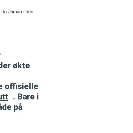
 do Jamari i den
r
der økte
 offisielle
utt
. Bare i
råde på