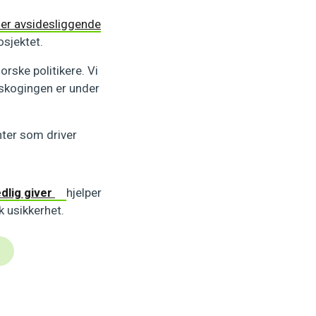
 mer avsidesliggende
sjektet.
orske politikere. Vi
vskogingen er under
nter som driver
dlig giver
hjelper
k usikkerhet.