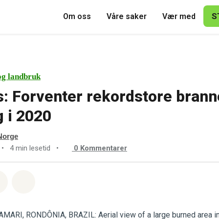
S
Om oss
Våre saker
Vær med
og landbruk
 Forventer rekordstore brann
 i 2020
Norge
•
4 min lesetid
•
0
Kommentarer
sapp
å Facebook
Del via Email
Share on Bluesky