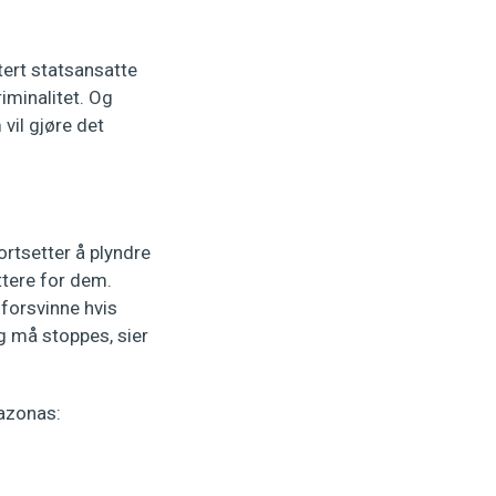
ert statsansatte
iminalitet. Og
vil gjøre det
rtsetter å plyndre
ttere for dem.
 forsvinne hvis
og må stoppes, sier
azonas: