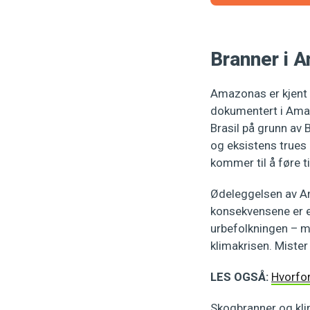
Branner i 
Amazonas er kjent f
dokumentert i Amazo
Brasil på grunn av 
og eksistens trues
kommer til å føre ti
Ødeleggelsen av Ama
konsekvensene er e
urbefolkningen – me
klimakrisen. Miste
LES OGSÅ:
Hvorfor
Skogbranner og klim