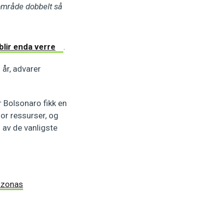
t område dobbelt så
lir enda verre
.
 år, advarer
r Bolsonaro fikk en
or ressurser, og
n av de vanligste
mazonas