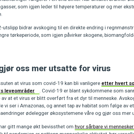
usgasser, som igjen leder til høyere temperaturer og mer e
e.
CO2-utslipp bidrar avskoging til en direkte endring i regnmøns
lengre tørkeperiode, som igjen påvirker skogene, biomangfold
jør oss mer utsatte for virus
suten at virus som covid-19 kan bli vanligere
etter hvert 
yrs leveområder
. Covid-19 er blant sykdommene som sann
 at et virus er blitt overført fra et dyr til menneske. Avskog
 vi ser i Amazonas, og annet tap av habitat som følge av e
aendringer ødelegger økosystemene våre og gjør oss mer u
ar gitt mange økt bevissthet om
hvor sårbare vi mennesker 