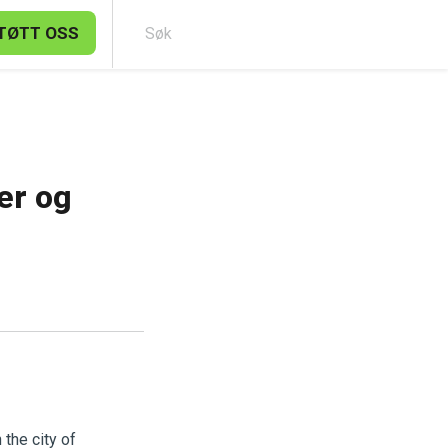
TØTT OSS
Søk
er og