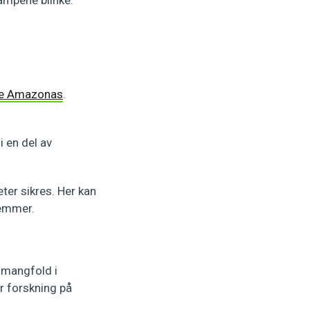
lampene blinke.
tte Amazonas
.
i en del av
ter sikres. Her kan
lemmer.
k mangfold i
r forskning på