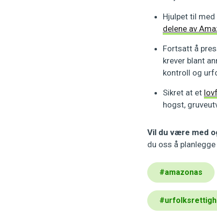
Hjulpet til me
delene av Ama
Fortsatt å press
krever blant an
kontroll og urf
Sikret at et
lov
hogst, gruveutv
Vil du være med o
du oss å planlegge 
#
amazonas
#
urfolksrettig