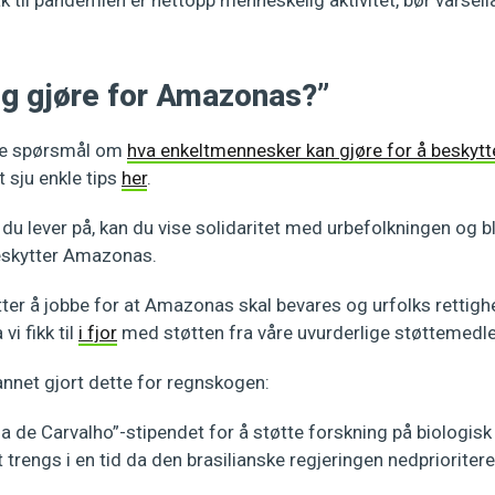
 til pandemien er nettopp menneskelig aktivitet, bør varsel
eg gjøre for Amazonas?”
te spørsmål om
hva enkeltmennesker kan gjøre for å besky
t sju enkle tips
her
.
u lever på, kan du vise solidaritet med urbefolkningen og bl
skytter Amazonas.
er å jobbe for at Amazonas skal bevares og urfolks rettighe
i fikk til
i fjor
med støtten fra våre uvurderlige støttemed
 annet gjort dette for regnskogen:
na de Carvalho”-stipendet for å støtte forskning på biologis
rengs i en tid da den brasilianske regjeringen nedprioritere