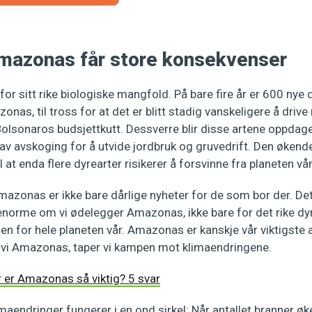
Amazonas får store konsekvenser
or sitt rike biologiske mangfold. På bare fire år er 600 nye d
nas, til tross for at det er blitt stadig vanskeligere å drive 
Bolsonaros budsjettkutt. Dessverre blir disse artene oppdage
 av avskoging for å utvide jordbruk og gruvedrift. Den øken
l at enda flere dyrearter risikerer å forsvinne fra planeten vår, 
zonas er ikke bare dårlige nyheter for de som bor der. Det 
norme om vi ødelegger Amazonas, ikke bare for det rike dyr
n for hele planeten vår. Amazonas er kanskje vår viktigste al
r vi Amazonas, taper vi kampen mot klimaendringene.
 er Amazonas så viktig? 5 svar
aendringer fungerer i en ond sirkel: Når antallet branner øk