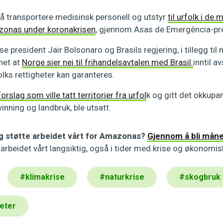
d å transportere medisinsk personell og utstyr
til urfolk i de
zonas under koronakrisen
, gjennom Asas de Emergência-pro
e president Jair Bolsonaro og Brasils regjering, i tillegg til n
net at
Norge sier nei til frihandelsavtalen med Brasil
inntil a
olks rettigheter kan garanteres.
forslag som ville tatt territorier fra urfol
k og gitt det okkupa
inning og landbruk, ble utsatt.
g støtte arbeidet vårt for Amazonas?
Gjennom å bli måne
arbeidet vårt langsiktig, også i tider med krise og økonomis
#
klimakrise
#
naturkrise
#
skogbruk
heter