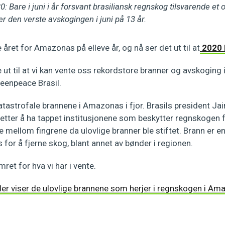
0: Bare i juni i år forsvant brasiliansk regnskog tilsvarende e
er den verste avskogingen i juni på 13 år.
 året for Amazonas på elleve år, og nå ser det ut til at
2020 b
 ut til at vi kan vente oss rekordstore branner og avskoging i
reenpeace Brasil.
astrofale brannene i Amazonas i fjor. Brasils president Jai
 etter å ha tappet institusjonene som beskytter regnskogen f
se mellom fingrene da ulovlige branner ble stiftet. Brann er e
or å fjerne skog, blant annet av bønder i regionen.
mret for hva vi har i vente.
der viser de ulovlige brannene som herjer i regnskogen i A