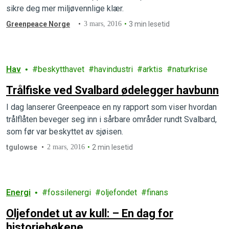
sikre deg mer miljøvennlige klær.
Greenpeace Norge
3 mars, 2016
3 min lesetid
Hav
beskytthavet
havindustri
arktis
naturkrise
Trålfiske ved Svalbard ødelegger havbunn
I dag lanserer Greenpeace en ny rapport som viser hvordan
trålflåten beveger seg inn i sårbare områder rundt Svalbard,
som før var beskyttet av sjøisen.
tgulowse
2 mars, 2016
2 min lesetid
Energi
fossilenergi
oljefondet
finans
Oljefondet ut av kull: – En dag for
historiebøkene