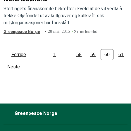
Stortingets finanskomité bekrefter i kveld at de vil vedta å
trekke Oljefondet ut av kullgruver og kullkraft, slik
miljøorganisasjoner har foreslått.
Greenpeace Norge
28 mai, 2015
2 min lesetid
Forrige
1
…
58
59
60
61
Neste
Greenpeace Norge