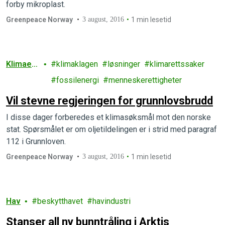
forby mikroplast.
Greenpeace Norway
3 august, 2016
1 min lesetid
Klimaen
klimaklagen
løsninger
klimarettssaker
dringer
fossilenergi
menneskerettigheter
Vil stevne regjeringen for grunnlovsbrudd
I disse dager forberedes et klimasøksmål mot den norske
stat. Spørsmålet er om oljetildelingen er i strid med paragraf
112 i Grunnloven.
Greenpeace Norway
3 august, 2016
1 min lesetid
Hav
beskytthavet
havindustri
Stanser all ny bunntråling i Arktis