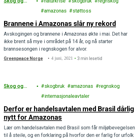
Skog og
naturkrise
skogbruk
regnskog
landbruk
amazonas
støttoss
Brannene i Amazonas slår ny rekord
Avskogingen og brannene i Amazonas økte i mai. Det har
ikke brent så mye i området på 14 år, og nå starter
brannsesongen i regnskogen for alvor.
Greenpeace Norge
4 juni, 2021
3 min lesetid
Skog og
skogbruk
amazonas
regnskog
landbruk
internasjonaleavtaler
Derfor er handelsavtalen med Brasil dårlig
nytt for Amazonas
Lær om handelsavtalen med Brasil som får miljøbevegelsen
til å steile, og en forklaring på hvorfor den er farlig for urfolk