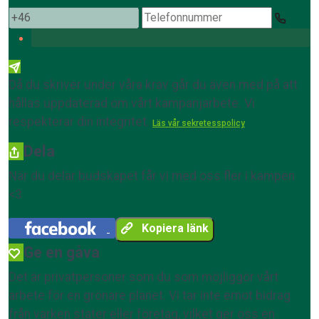
Då du skriver under våra krav går du även med på att
hållas uppdaterad om vårt kampanjarbete. Vi
respekterar din integritet.
Läs vår sekretesspolicy
Dela
När du delar budskapet får vi med oss fler i kampen
<3
Kopiera länk
Ge en gåva
Det är privatpersoner som du som möjliggör vårt
arbete för en grönare planet. Vi tar inte emot bidrag
från varken stater eller företag, vilket ger oss en