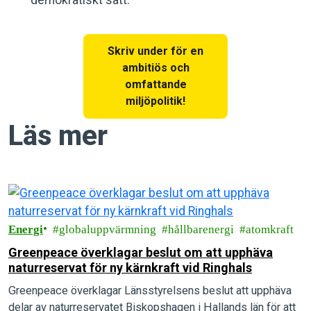
Skriv under för en
ambitiös och
omfattande
miljöpolitik!
Läs mer
Energi
globaluppvärmning
hållbarenergi
atomkraft
Greenpeace överklagar beslut om att upphäva
naturreservat för ny kärnkraft vid Ringhals
Greenpeace överklagar Länsstyrelsens beslut att upphäva
delar av naturreservatet Biskopshagen i Hallands län för att