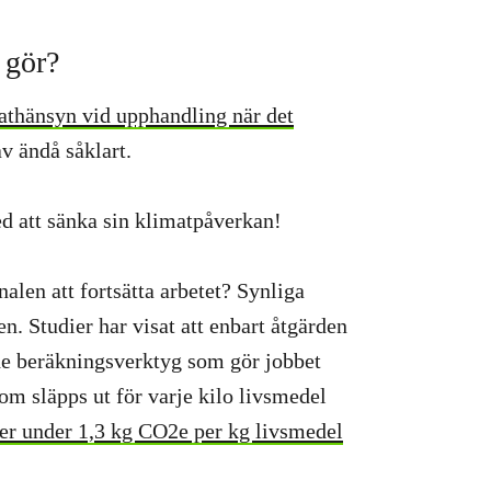
 gör?
athänsyn vid upphandling när det
v ändå såklart.
ed att sänka sin klimatpåverkan!
len att fortsätta arbetet? Synliga
n. Studier har visat att enbart åtgärden
ade beräkningsverktyg som gör jobbet
om släpps ut för varje kilo livsmedel
fter under 1,3 kg CO2e per kg livsmedel