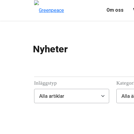
Om oss
Nyheter
Inläggstyp
Kategor
Filter posts
Filtered results