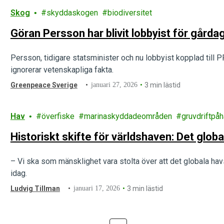
Skog
skyddaskogen
biodiversitet
Göran Persson har blivit lobbyist för gårda
Persson, tidigare statsminister och nu lobbyist kopplad till 
ignorerar vetenskapliga fakta.
Greenpeace Sverige
januari 27, 2026
3 min lästid
Hav
överfiske
marinaskyddadeområden
gruvdriftpå
Historiskt skifte för världshaven: Det globa
– Vi ska som mänsklighet vara stolta över att det globala havsa
idag.
Ludvig Tillman
januari 17, 2026
3 min lästid