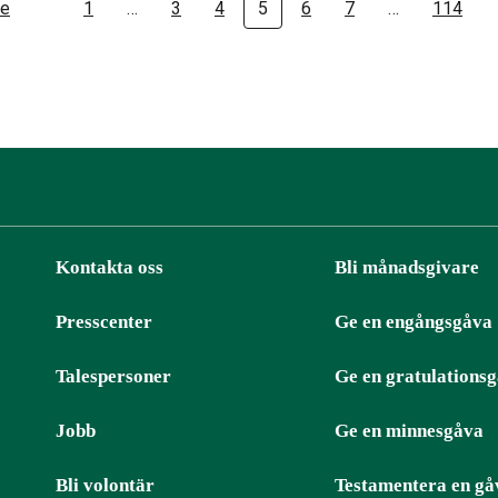
de
1
…
3
4
5
6
7
…
114
Kontakta oss
Bli månadsgivare
Presscenter
Ge en engångsgåva
ter
RSS
Talespersoner
Ge en gratulations
Jobb
Ge en minnesgåva
Bli volontär
Testamentera en gå