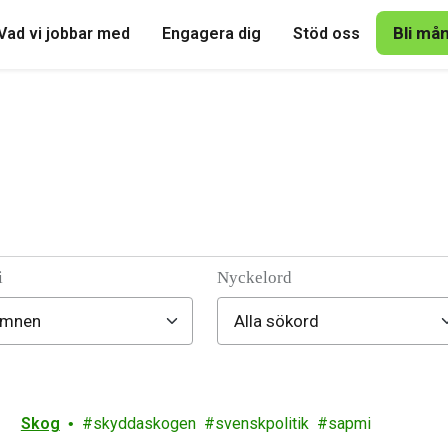
Bli må
Vad vi jobbar med
Engagera dig
Stöd oss
i
Nyckelord
Skog
skyddaskogen
svenskpolitik
sapmi