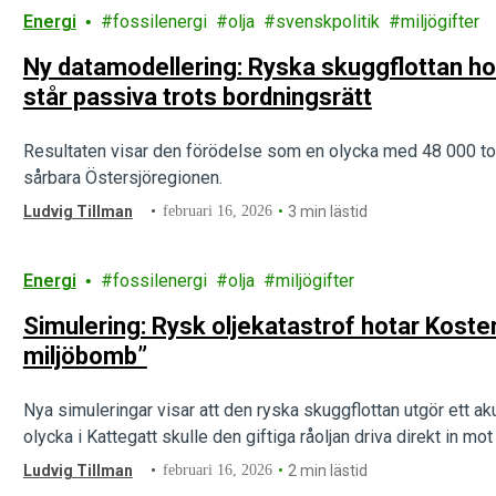
Energi
fossilenergi
olja
svenskpolitik
miljögifter
Ny datamodellering: Ryska skuggflottan h
står passiva trots bordningsrätt
Resultaten visar den förödelse som en olycka med 48 000 ton t
sårbara Östersjöregionen.
Ludvig Tillman
februari 16, 2026
3 min lästid
Energi
fossilenergi
olja
miljögifter
Simulering: Rysk oljekatastrof hotar Kost
miljöbomb”
Nya simuleringar visar att den ryska skuggflottan utgör ett a
olycka i Kattegatt skulle den giftiga råoljan driva direkt in m
Ludvig Tillman
februari 16, 2026
2 min lästid