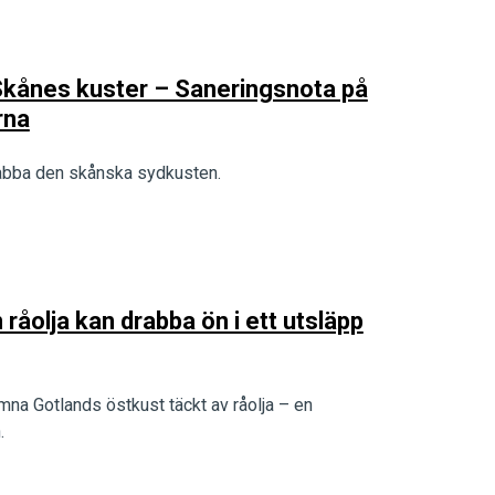
Skånes kuster – Saneringsnota på
rna
drabba den skånska sydkusten.
råolja kan drabba ön i ett utsläpp
lämna Gotlands östkust täckt av råolja – en
.