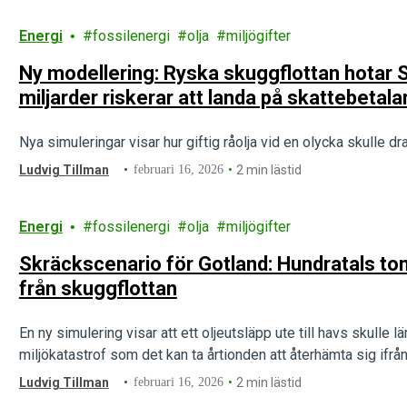
Energi
fossilenergi
olja
miljögifter
Ny modellering: Ryska skuggflottan hotar 
miljarder riskerar att landa på skattebetala
Nya simuleringar visar hur giftig råolja vid en olycka skulle 
Ludvig Tillman
februari 16, 2026
2 min lästid
Energi
fossilenergi
olja
miljögifter
Skräckscenario för Gotland: Hundratals ton 
från skuggflottan
En ny simulering visar att ett oljeutsläpp ute till havs skulle 
miljökatastrof som det kan ta årtionden att återhämta sig ifrån
Ludvig Tillman
februari 16, 2026
2 min lästid