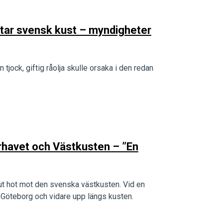
otar svensk kust – myndigheter
jock, giftig råolja skulle orsaka i den redan
erhavet och Västkusten – ”En
kut hot mot den svenska västkusten. Vid en
ot Göteborg och vidare upp längs kusten.