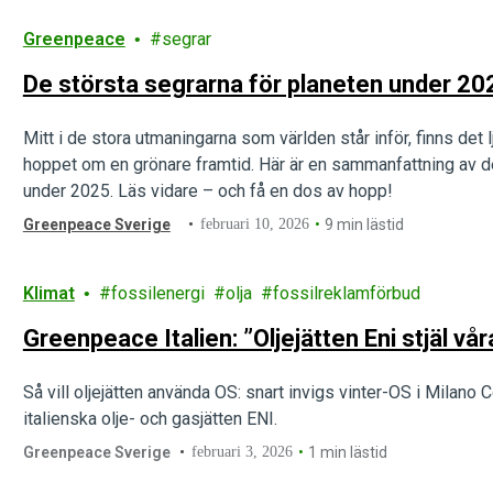
Greenpeace
segrar
De största segrarna för planeten under 20
Mitt i de stora utmaningarna som världen står inför, finns det
hoppet om en grönare framtid. Här är en sammanfattning av 
under 2025. Läs vidare – och få en dos av hopp!
Greenpeace Sverige
februari 10, 2026
9 min lästid
Klimat
fossilenergi
olja
fossilreklamförbud
Greenpeace Italien: ”Oljejätten Eni stjäl vår
Så vill oljejätten använda OS: snart invigs vinter-OS i Milano
italienska olje- och gasjätten ENI.
Greenpeace Sverige
februari 3, 2026
1 min lästid