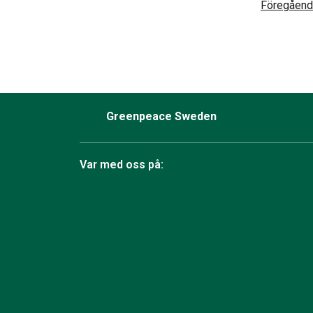
Föregåen
Greenpeace Sweden
Var med oss på:
Facebook
Instagram
Bluesky
TikTok
YouTube
LinkedIn
Twit