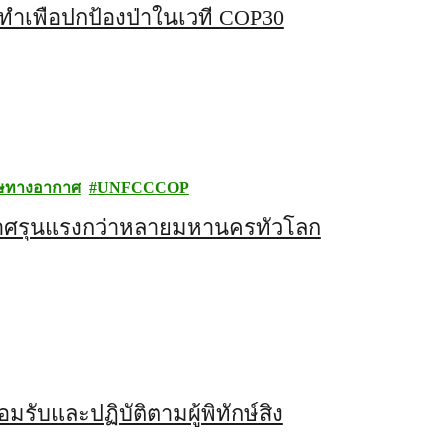
ควรทำเพื่อปกป้องป่าในเวที COP30
ษทางอากาศ
UNFCCCOP
าศรุนแรงกว่าหลายมหานครทั่วโลก
ับและปฏิบัติตามผู้พิทักษ์สิ่ง