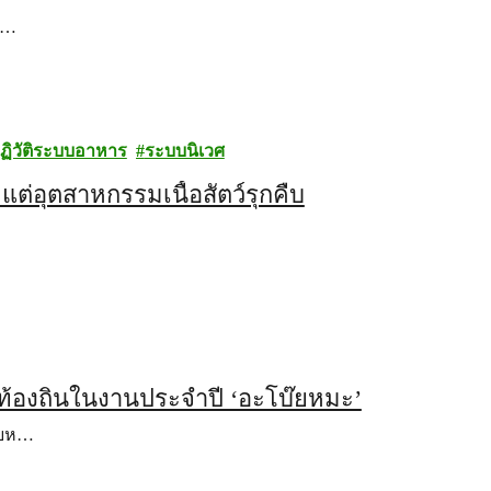
ฉ…
ฏิวัติระบบอาหาร
ระบบนิเวศ
่อุตสาหกรรมเนื้อสัตว์รุกคืบ
้องถิ่นในงานประจำปี ‘อะโบ๊ยหมะ’
๊ยห…