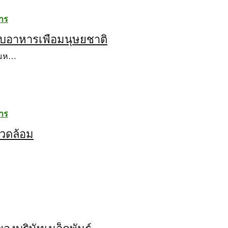
หาร
บอาหารเพื่อมนุษยชาติ
ณมห…
หาร
แวดล้อม