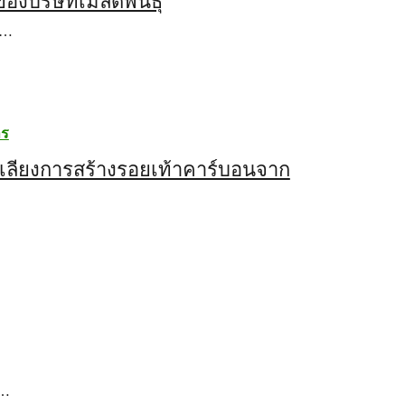
องบริษัทเมล็ดพันธุ์
า…
าร
ลีกเลี่ยงการสร้างรอยเท้าคาร์บอนจาก
ค…