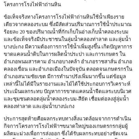
โครงการโรงไฟฟ้าถ่านหิน
ข้อเท็จจริงทางโครงการโรงไฟฟ้าถ่านหินใช้น้ำเพียงราย
เดียวจากคลองระบม ซึ่งมีสัดส่วนปริมาณการใช้น้ำประมาณ
ร้อยละ 20 ของปริมาณน้ำที่กักเก็บในอ่างเก็บน้ำคลองระบม
และข้อเท็จจริงมีประชาชนในลุ่มน้ำคลองท่าลาด และลุ่มน้ำ
บางปะกง มีความต้องการการใช้น้ำเพิ่มสูงขึ้น เกิดปัญหาการ
ขาดแคลนน้ำดิบในการผลิตน้ำประปา และการเกษตร ใน
อำเภอพนมสารคาม อำเภอบางคล้า อำเภอราชสาส์น อำเภอ
คลองเขื่อน และอำเภอเมืองในปัจจุบัน ตลอดจนเกษตรกรใน
อำเภอสนามชัยเขต มีการทำนาปรังเพิ่มมากขึ้น แต่ข้อมูล
เหล่านี้ไม่ได้มีในรายงานและไม้ได้ใช้ประกอบการวิเคราะห์
ประเมินผลกระทบ ปัญหาการขาดแคลนน้ำจืดแลระบบนิเวศ
และชุมชนตลอดลุ่มน้ำคลองระบม-สียัด เชื่อมต่อลงสู่ลุ่มน้ำ
คลองท่าลาด และลุ่มน้ำบางปะกง
ประการสุดท้ายคือผลกระทบทางสิ่งแวดล้อมจากการดำเนิน
กิจการโครงการโรงไฟฟ้าฯขนาดใหญ่ของเกษตรกรกลุ่มผู้
ผลิตมะม่วงเพื่อการส่งออก ซึ่งได้รับผลกระทบอย่างชัดเจน