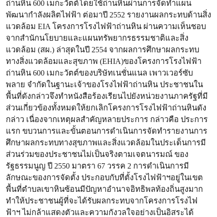
ถ่านหิน 600 เมกะวัตต์โดยใช้ถ่านหินผ่านการจัดทำแผน
พัฒนากำลังผลิตไฟฟ้า ต่อมาปี 2552 รายงานผลกระทบด้านสิ่ง
แวดล้อม EIA โครงการโรงไฟฟ้าถ่านหิน ผ่านความเห็นชอบ
จากสำนักนโยบายและแผนทรัพยากรธรรมชาติและสิ่ง
แวดล้อม (สผ.) ล่าสุดในปี 2554 จากผลการศึกษาผลกระทบ
ทางสิ่งแวดล้อมและสุขภาพ (EHIA)ของโครงการโรงไฟฟ้า
ถ่านหิน 600 เมกะวัตต์ของบริษัทเนชั่นแนล เพาวเวอร์ซับ
พลาย จำกัดในฐานะเจ้าของโรงไฟฟ้าถ่านหิน ประชาชนใน
พื้นที่ดังกล่าวจึงทำหนังสือร้องเรียนไปยังหน่วยงานภาครัฐที่มี
ส่วนเกี่ยวข้องทั้งหมดให้ยกเลิกโครงการโรงไฟฟ้าถ่านหินดัง
กล่าว เนื่องจากเหตุผลสำคัญหลายประการ กล่าวคือ ประการ
แรก ขบวนการและขั้นตอนการดำเนินการจัดทำรายงานการ
ศึกษาผลกระทบทางสุขภาพและสิ่งแวดล้อมในประเด็นการมี
ส่วนร่วมของประชาชนไม่เป็นจริงตามเจตนารมณ์ ของ
รัฐธรรมนูญ ปี 2550 มาตรา 67 วรรค 2 การดำเนินการมี
ลักษณะของการจัดตั้ง ประกอบกับที่ตั้งโรงไฟฟ้าฯอยู่ในเขต
พื้นที่ตำบลเขาหินซ้อนมีปัญหาอำนาจอิทธิพลท้องถิ่นสูงมาก
ทำให้ประชาชนผู้ที่จะได้รับผลกระทบจากโครงการโรงไฟ
ฟ้าฯ ไม่กล้าแสดงตัวและความกังวลใจอย่างเป็นอิสระได้