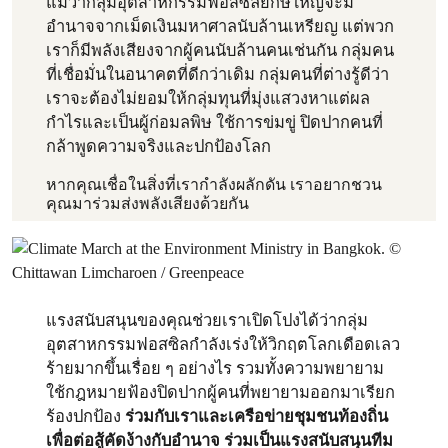
แม้ว่ากลุ่มอุตสาหกรรมฟอสซิลยักษ์ใหญ่จะมี
อำนาจจากเม็ดเงินมหาศาลนับล้านเหรียญ แต่พวก
เราก็มีพลังเสียงจากผู้คนนับล้านคนเช่นกัน กลุ่มคน
ที่เชื่อมั่นในอนาคตที่ดีกว่าเดิม กลุ่มคนที่ต่างรู้ดีว่า
เราจะต้องไม่ยอมให้กลุ่มทุนที่มุ่งแสวงหาแต่ผล
กำไรและเป็นผู้ก่อมลพิษ ใช้การข่มขู่ ปิดปากคนที่
กล้าพูดความจริงและปกป้องโลก
หากคุณเชื่อในสิ่งที่เรากำลังผลักดัน เราอยากชวน
คุณมาร่วมส่งพลังเสียงด้วยกัน
แรงสนับสนุนของคุณช่วยเราเปิดโปงได้ว่ากลุ่ม
อุตสาหกรรมฟอสซิลกำลังเร่งให้วิกฤตโลกเดือดเลว
ร้ายมากขึ้นเรื่อย ๆ อย่างไร รวมทั้งความพยายาม
ใช้กฎหมายฟ้องปิดปากผู้คนที่พยายามออกมาเรียก
ร้องปกป้อง
ร่วมกับเราและเครือข่ายชุมชนท้องถิ่น
เพื่อต่อสู้คัดง้างกับอำนาจ ร่วมเป็นแรงสนับสนุนทีม