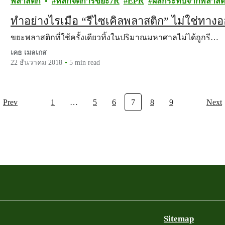
พลาสติก
หลักจัดการขยะ7R
EPR
ผลกระทบจากพลาสต
ทำอย่างไรเมื่อ “รีไซเคิลพลาสติก” ไม่ใช่ทาง
ขยะพลาสติกที่ใช้ครั้งเดียวทิ้งในปริมาณมหาศาลไม่ได้ถูกรี…
เคธ เมลเกส
22 ธันวาคม 2018
5 min read
Prev
1
…
5
6
7
8
9
Next
Sitemap