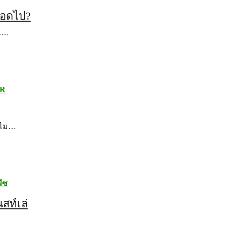
ตลอดไป?
งแ…
R
นไม…
ีซ
สท์เล่