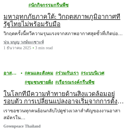
นักกิจกรรมกรีนพีซ
มหาอุทกภัยภาคใต้: วิกฤตสภาพภูมิอากาศที่
รัฐไทยไม่พร้อมรับมือ
วิกฤตครั้งนี้ทวีความรุนแรงจากสภาพอากาศสุดขั้วที่เกิดบ่อ…
นุ่น มนูญ วงษ์มะเซาะห์
1 ธันวาคม 2025
3 min read
อาสา
คนและสังคม
ร่วมกับเรา
ระบบนิเวศ
สมัคร
ชุมชนชายฝั่ง
เรือรณรงค์กรีนพีซ
ในโลกที่มีความท้าทายด้านสิ่งแวดล้อมอยู่
รอบตัว การเปลี่ยนแปลงอาจเริ่มจากการตั้ง
คำถามว่า “เราทำอะไรได้บ้างเพื่อโลกของ
เราขอชวนทุกคนย้อนกลับไปดูช่วงเวลาสำคัญของงานอาสา
เรา”
สมัครใน…
Greenpeace Thailand