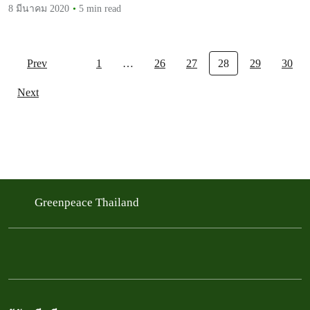
8 มีนาคม 2020
5 min read
Prev
1
…
26
27
28
29
30
Next
Greenpeace Thailand