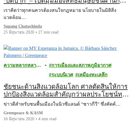
‘ปิดปาก’ – เปิดมุมมองสิทธิมนุษยชนผ่านการ
ต่อสู้เพื่อสิ่งแวดล้อมกับสุภาภรณ์ มาลัยลอย
เราคิดว่าทุกคนควรต้องสนใจกฎหมาย นโยบายในมิติสิ่ง
แวดล้อม…
Supang Chatuchinda
25 มิถุนายน 2020
27 min read
ความหลากหลาย
การเมืองและสภาพภูมิอากาศ
ทางชีวภาพ
ระบบนิเวศ
เหมืองทะเลลึก
ชัยชนะด้านสิ่งแวดล้อมโลก ศาลตัดสินให้การ
ปกป้องสิ่งแวดล้อมสำคัญกว่าผลประโยชน์ทาง
ธุรกิจ
ข่าวดีสำหรับชนพื้นเมืองในนิวซีแลนด์ “ชาวกีวี” ซึ่งคัดค้…
Greenpeace & KASM
16 มิถุนายน 2020
4 min read