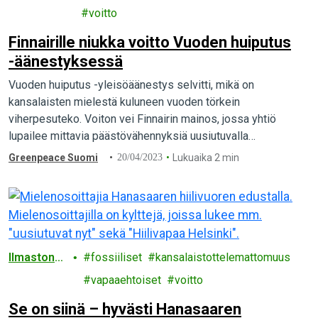
ce
voitto
Finnairille niukka voitto Vuoden huiputus
-äänestyksessä
Vuoden huiputus -yleisöäänestys selvitti, mikä on
kansalaisten mielestä kuluneen vuoden törkein
viherpesuteko. Voiton vei Finnairin mainos, jossa yhtiö
lupailee mittavia päästövähennyksiä uusiutuvalla
polttoaineella.
Greenpeace Suomi
20/04/2023
Lukuaika 2 min
Ilmastonm
fossiiliset
kansalaistottelemattomuus
uutos
vapaaehtoiset
voitto
Se on siinä – hyvästi Hanasaaren