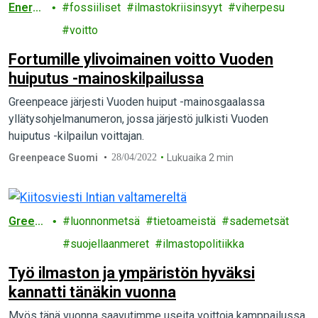
Energi
fossiiliset
ilmastokriisinsyyt
viherpesu
a
voitto
Fortumille ylivoimainen voitto Vuoden
huiputus -mainoskilpailussa
Greenpeace järjesti Vuoden huiput -mainosgaalassa
yllätysohjelmanumeron, jossa järjestö julkisti Vuoden
huiputus -kilpailun voittajan.
Greenpeace Suomi
28/04/2022
Lukuaika 2 min
Green
luonnonmetsä
tietoameistä
sademetsät
peace
suojellaanmeret
ilmastopolitiikka
Työ ilmaston ja ympäristön hyväksi
kannatti tänäkin vuonna
Myös tänä vuonna saavutimme useita voittoja kamppailussa