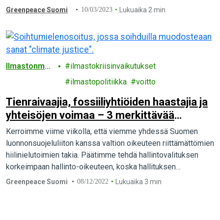
Greenpeace Suomi
10/03/2023
Lukuaika 2 min
Ilmastonmuu
ilmastokriisinvaikutukset
tos
ilmastopolitiikka
voitto
Tienraivaajia, fossiiliyhtiöiden haastajia ja
yhteisöjen voimaa – 3 merkittävää
ilmasto-oikeudenkäyntiä maailmalta
Kerroimme viime viikolla, että viemme yhdessä Suomen
luonnonsuojeluliiton kanssa valtion oikeuteen riittämättömien
hiilinielutoimien takia. Päätimme tehdä hallintovalituksen
korkeimpaan hallinto-oikeuteen, koska hallituksen
toimettomuus hiilinieluromahduksen edessä on
Greenpeace Suomi
08/12/2022
Lukuaika 3 min
mielestämme ilmastolain vastaista.