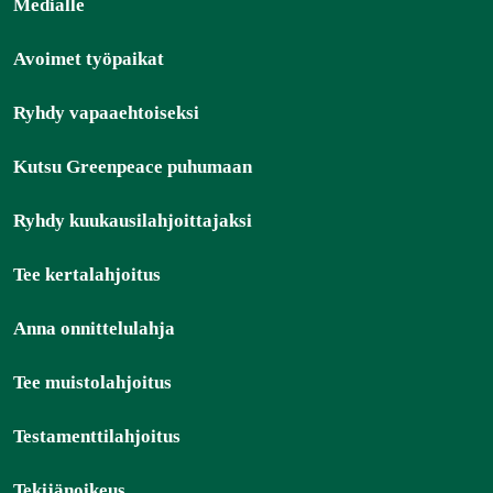
Medialle
Avoimet työpaikat
Ryhdy vapaaehtoiseksi
Kutsu Greenpeace puhumaan
Ryhdy kuukausilahjoittajaksi
Tee kertalahjoitus
Anna onnittelulahja
Tee muistolahjoitus
Testamenttilahjoitus
Tekijänoikeus