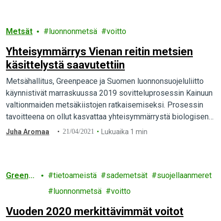
Metsät
luonnonmetsä
voitto
Yhteisymmärrys Vienan reitin metsien
käsittelystä saavutettiin
Metsähallitus, Greenpeace ja Suomen luonnonsuojeluliitto
käynnistivät marraskuussa 2019 sovitteluprosessin Kainuun
valtionmaiden metsäkiistojen ratkaisemiseksi. Prosessin
tavoitteena on ollut kasvattaa yhteisymmärrystä biologisen
monimuotoisuuden kannalta arvokkaista alueista ja turvata
Juha Aromaa
21/04/2021
Lukuaika 1 min
monimuotoisuuden säilyminen suojelun tasoa…
Greenp
tietoameistä
sademetsät
suojellaanmeret
eace
luonnonmetsä
voitto
Vuoden 2020 merkittävimmät voitot