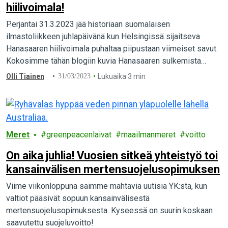
hiilivoimala!
Perjantai 31.3.2023 jää historiaan suomalaisen
ilmastoliikkeen juhlapäivänä kun Helsingissä sijaitseva
Hanasaaren hiilivoimala puhaltaa piipustaan viimeiset savut.
Kokosimme tähän blogiin kuvia Hanasaaren sulkemista
vaatineista tempauksista vuosien varrelta. Kiitos kaikille
Olli Tiainen
31/03/2023
Lukuaika 3 min
tämän mahdollistaneille!
Meret
greenpeacenlaivat
maailmanmeret
voitto
On aika juhlia! Vuosien sitkeä yhteistyö toi
kansainvälisen mertensuojelusopimuksen
Viime viikonloppuna saimme mahtavia uutisia YK:sta, kun
valtiot pääsivät sopuun kansainvälisestä
mertensuojelusopimuksesta. Kyseessä on suurin koskaan
saavutettu suojeluvoitto!