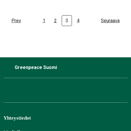
Prev
1
2
3
4
Seuraava
Greenpeace Suomi
Yhteystiedot