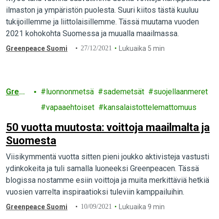
ilmaston ja ympäristön puolesta. Suuri kiitos tästä kuuluu
tukijoillemme ja liittolaisillemme. Tässä muutama vuoden
2021 kohokohta Suomessa ja muualla maailmassa.
Greenpeace Suomi
27/12/2021
Lukuaika 5 min
Green
luonnonmetsä
sademetsät
suojellaanmeret
peace
vapaaehtoiset
kansalaistottelemattomuus
50 vuotta muutosta: voittoja maailmalta ja
Suomesta
Viisikymmentä vuotta sitten pieni joukko aktivisteja vastusti
ydinkokeita ja tuli samalla luoneeksi Greenpeacen. Tässä
blogissa nostamme esiin voittoja ja muita merkittäviä hetkiä
vuosien varrelta inspiraatioksi tuleviin kamppailuihin.
Greenpeace Suomi
10/09/2021
Lukuaika 9 min