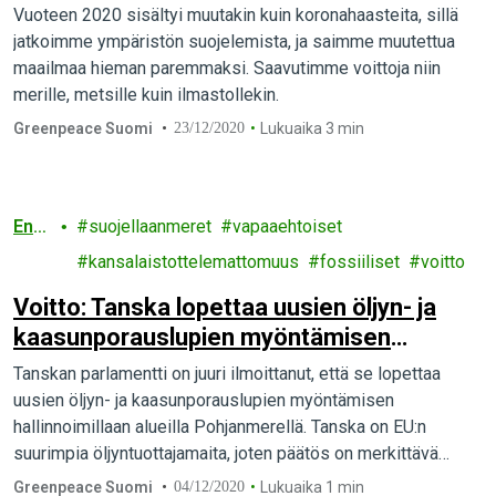
Vuoteen 2020 sisältyi muutakin kuin koronahaasteita, sillä
jatkoimme ympäristön suojelemista, ja saimme muutettua
maailmaa hieman paremmaksi. Saavutimme voittoja niin
merille, metsille kuin ilmastollekin.
Greenpeace Suomi
23/12/2020
Lukuaika 3 min
Ener
suojellaanmeret
vapaaehtoiset
gia
kansalaistottelemattomuus
fossiiliset
voitto
Voitto: Tanska lopettaa uusien öljyn- ja
kaasunporauslupien myöntämisen
Pohjanmerellä
Tanskan parlamentti on juuri ilmoittanut, että se lopettaa
uusien öljyn- ja kaasunporauslupien myöntämisen
hallinnoimillaan alueilla Pohjanmerellä. Tanska on EU:n
suurimpia öljyntuottajamaita, joten päätös on merkittävä
askel kohti fossiilisten alasajoa.
Greenpeace Suomi
04/12/2020
Lukuaika 1 min