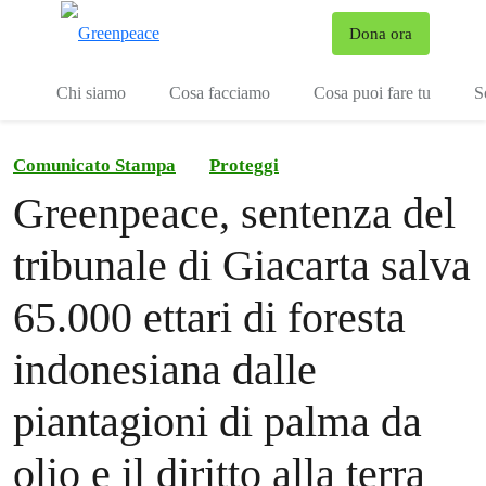
To
Dona ora
Menu
Chi siamo
Cosa facciamo
Cosa puoi fare tu
S
Comunicato Stampa
Proteggi
Greenpeace, sentenza del
tribunale di Giacarta salva
65.000 ettari di foresta
indonesiana dalle
piantagioni di palma da
olio e il diritto alla terra