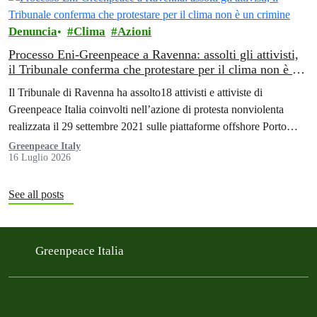
Denuncia
Clima
Azioni
Processo Eni-Greenpeace a Ravenna: assolti gli attivisti,
il Tribunale conferma che protestare per il clima non è un
crimine
Il Tribunale di Ravenna ha assolto18 attivisti e attiviste di
Greenpeace Italia coinvolti nell’azione di protesta nonviolenta
realizzata il 29 settembre 2021 sulle piattaforme offshore Porto
Corsini di Eni, al largo di Ravenna.
Greenpeace Italy
16 Luglio 2026
See all posts
Greenpeace Italia