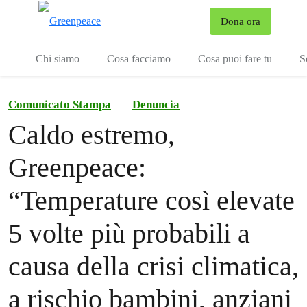
To
Dona ora
Menu
Chi siamo
Cosa facciamo
Cosa puoi fare tu
S
Comunicato Stampa
Denuncia
Caldo estremo,
Greenpeace:
“Temperature così elevate
5 volte più probabili a
causa della crisi climatica,
a rischio bambini, anziani