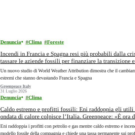
Denuncia
Clima
Foreste
Incendi in Francia e Spagna resi più probabili dalla cr
tassare le aziende fossili per finanziare la transizione 
Un nuovo studio di World Weather Attribution dimostra che il cambiame
estremi che stanno devastando Francia e Spagna
Greenpeace Italy
31 Luglio 2026
Denuncia
Clima
Caldo estremo e profitti fossili: Eni raddoppia gli uti
ondata di calore colpisce l’Italia. Greenpeace: «È ora di
climatica»
Eni raddoppia i profitti con petrolio e gas mentre caldo estremo e inc
modello fossile della compagnia e chiede una tassa permanente sui profit