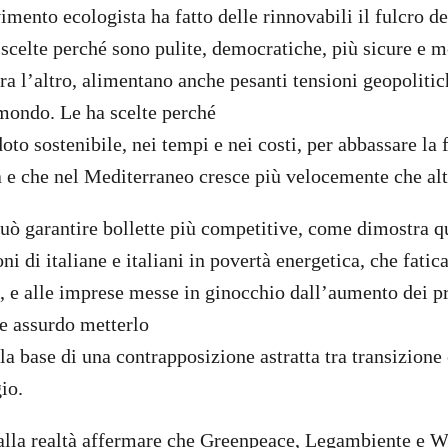
mento ecologista ha fatto delle rinnovabili il fulcro d
 scelte perché sono pulite, democratiche, più sicure e 
 tra l’altro, alimentano anche pesanti tensioni geopolitich
 mondo. Le ha scelte perché
oto sostenibile, nei tempi e nei costi, per abbassare la
ta e che nel Mediterraneo cresce più velocemente che al
ò garantire bollette più competitive, come dimostra q
ni di italiane e italiani in povertà energetica, che fatic
e, e alle imprese messe in ginocchio dall’aumento dei pr
e assurdo metterlo
la base di una contrapposizione astratta tra transizione
io.
alla realtà affermare che Greenpeace, Legambiente e 