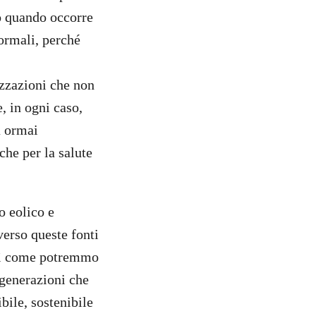
no quando occorre
formali, perché
izzazioni che non
e, in ogni caso,
a ormai
che per la salute
o eolico e
verso queste fonti
Così come potremmo
e generazioni che
bile, sostenibile