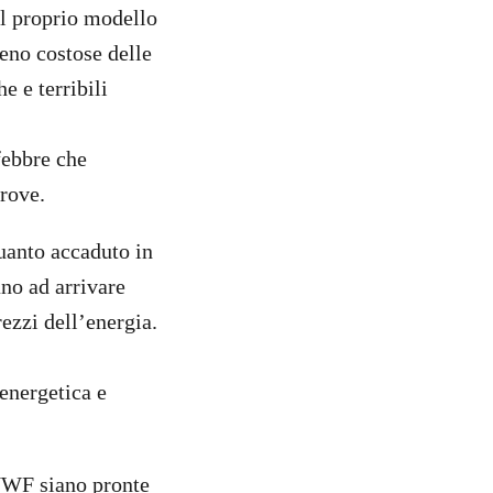
el proprio modello
meno costose delle
e e terribili
 febbre che
trove.
uanto accaduto in
ano ad arrivare
ezzi dell’energia.
 energetica e
WWF siano pronte