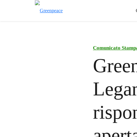
Comunicato Stamp
Green
Lega
rispo
apert