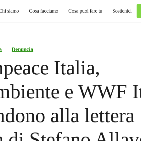
Chi siamo
Cosa facciamo
Cosa puoi fare tu
Sostienici
a
Denuncia
peace Italia,
mbiente e WWF It
ndono alla lettera
a di Stefano Allav