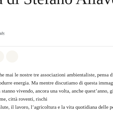
aly
atsapp
on Facebook
Share on Twitter
Share via Email
e mai le nostre tre associazioni ambientaliste, pensa di
odurre energia. Ma mentre discutiamo di questa immag
pa stanno vivendo, ancora una volta, anche quest’anno, g
e, città roventi, rischi
alute, il lavoro, l’agricoltura e la vita quotidiana delle 