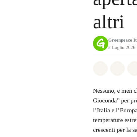
altri
Greenpeace It
2 Luglio 2026
Share on Wh
Share 
Nessuno, e men ch
Gioconda” per pr
l’Italia e l’Euro
temperature estrem
crescenti per la s