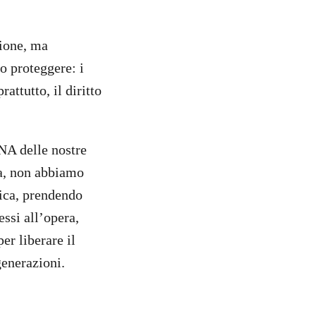
zione, ma
o proteggere: i
attutto, il diritto
NA delle nostre
na, non abbiamo
atica, prendendo
essi all’opera,
er liberare il
 generazioni.