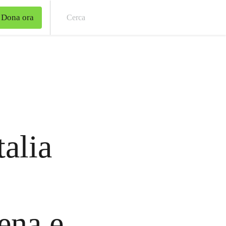
Dona ora
Cer
alia
ena e