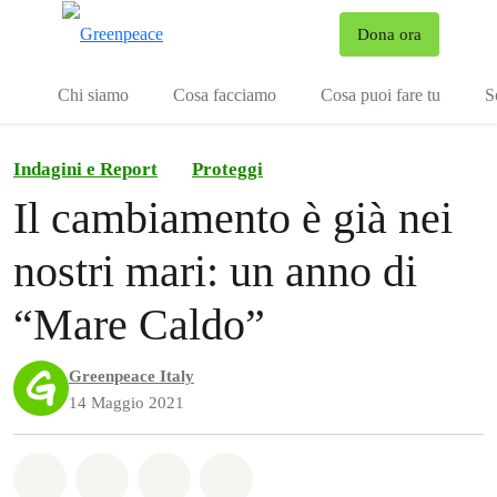
To
Dona ora
Menu
Chi siamo
Cosa facciamo
Cosa puoi fare tu
S
Indagini e Report
Proteggi
Il cambiamento è già nei
nostri mari: un anno di
“Mare Caldo”
Greenpeace Italy
14 Maggio 2021
Share on Whatsapp
Share on Facebook
Share on Twitter
Share via Email