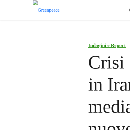
Indagini e Report
Crisi
in Ir
media
nuovo