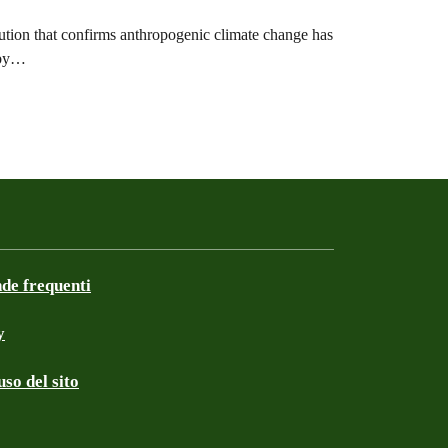
ution that confirms anthropogenic climate change has
a by…
e frequenti
y
so del sito