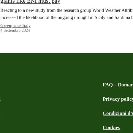
giants like ENI must pay
Reacting to a new study from the research group World Weather Attrib
increased the likelihood of the ongoing drought in Sicily and Sardini
Greenpeace Italy
4 Settembre 2024
FAQ – Domand
i
Privacy polic
a
Condizioni d’u
Cookies