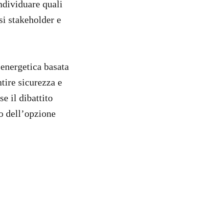
ndividuare quali
si stakeholder e
 energetica basata
tire sicurezza e
e il dibattito
io dell’opzione