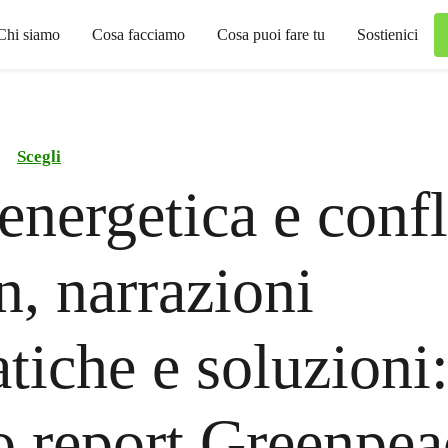
Chi siamo
Cosa facciamo
Cosa puoi fare tu
Sostienici
Scegli
 energetica e confl
an, narrazioni
tiche e soluzioni:
 report Greenpea