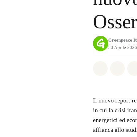
Osser
Greenpeace It
30 Aprile 2026
Share on Wh
Share 
Il nuovo report r
in cui la crisi ira
energetici ed eco
affianca allo stud