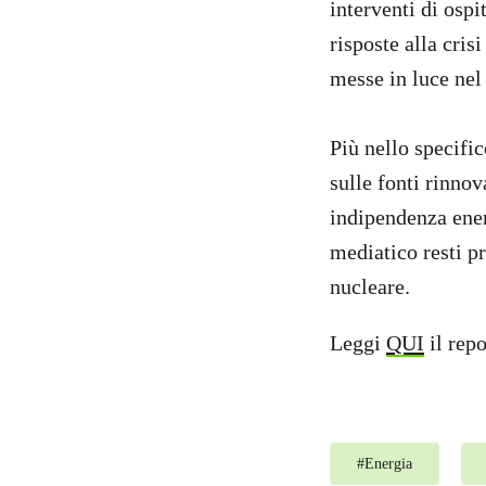
interventi di osp
risposte alla cris
messe in luce nel
Più nello specific
sulle fonti rinnov
indipendenza energ
mediatico resti p
nucleare.
Leggi
QUI
il rep
#
Energia