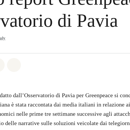
vatorio di Pavia
aly
atsapp
on Facebook
Share on Twitter
Share via Email
edatto dall’Osservatorio di Pavia per Greenpeace si co
niana è stata raccontata dai media italiani in relazione ai
nomici nelle prime tre settimane successive agli attacch
io delle narrative sulle soluzioni veicolate dai telegiorn