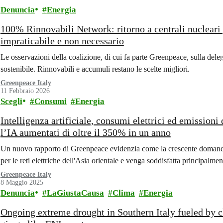
Denuncia
Energia
100% Rinnovabili Network: ritorno a centrali nucleari 
impraticabile e non necessario
Le osservazioni della coalizione, di cui fa parte Greenpeace, sulla dele
sostenibile. Rinnovabili e accumuli restano le scelte migliori.
Greenpeace Italy
11 Febbraio 2026
Scegli
Consumi
Energia
Intelligenza artificiale, consumi elettrici ed emissioni
l’IA aumentati di oltre il 350% in un anno
Un nuovo rapporto di Greenpeace evidenzia come la crescente domanda d
per le reti elettriche dell'Asia orientale e venga soddisfatta principalment
Greenpeace Italy
8 Maggio 2025
Denuncia
LaGiustaCausa
Clima
Energia
Ongoing extreme drought in Southern Italy fueled by c