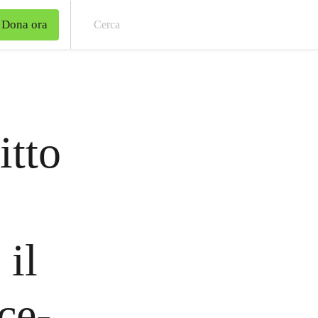
Dona ora
Cer
itto
 il
ce-