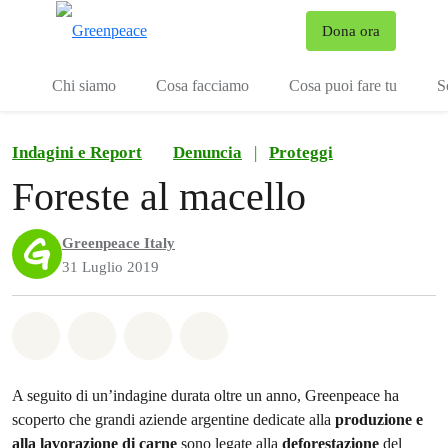
To
Dona ora
Menu
Chi siamo
Cosa facciamo
Cosa puoi fare tu
S
Indagini e Report
Denuncia
|
Proteggi
Foreste al macello
Greenpeace Italy
31 Luglio 2019
Share on Whatsapp
Share on Facebook
Share on Twitter
Share via Email
A seguito di un’indagine durata oltre un anno, Greenpeace ha
scoperto che grandi aziende argentine dedicate alla
produzione e
alla lavorazione di carne
sono legate alla
deforestazione
del