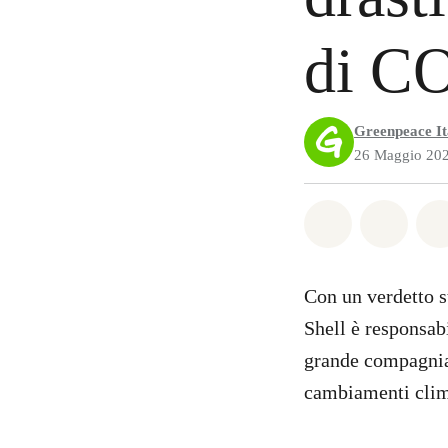
di C
Greenpeace It
26 Maggio 20
Share on Wh
Share 
Con un verdetto s
Shell è responsab
grande compagnia 
cambiamenti clima