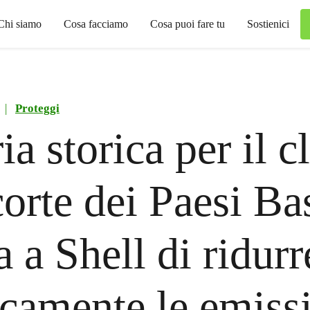
Chi siamo
Cosa facciamo
Cosa puoi fare tu
Sostienici
|
Proteggi
ia storica per il c
orte dei Paesi Ba
a a Shell di ridurr
icamente le emiss