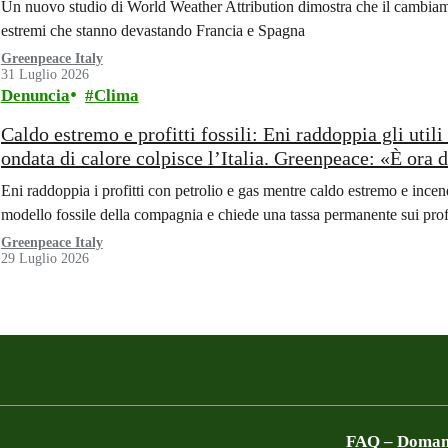
Un nuovo studio di World Weather Attribution dimostra che il cambiame
estremi che stanno devastando Francia e Spagna
Greenpeace Italy
31 Luglio 2026
Denuncia
Clima
Caldo estremo e profitti fossili: Eni raddoppia gli uti
ondata di calore colpisce l’Italia. Greenpeace: «È ora di
climatica»
Eni raddoppia i profitti con petrolio e gas mentre caldo estremo e inc
modello fossile della compagnia e chiede una tassa permanente sui profit
Greenpeace Italy
29 Luglio 2026
FAQ – Domand