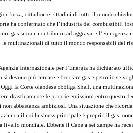
r forza, cittadine e cittadini di tutto il mondo chiedon
corte ha confermato che l’industria dei combustibili fos
tere gas serra e contribuire ad aggravare l’emergenza c
 le multinazionali di tutto il mondo responsabili del r
’Agenzia Internazionale per l’Energia ha dichiarato uffi
n si devono più cercare e bruciare gas e petrolio se vog
. Oggi la Corte olandese obbliga Shell, una multinaziona
ttere drasticamente le proprie emissioni entro questo d
ci non abbastanza ambiziosi. Una situazione che ricorda
 azienda il cui business principale è proprio il gas, non
 a livello mondiale. Ebbene il Cane a sei zampe ha rec