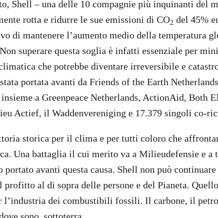
to, Shell – una delle 10 compagnie più inquinanti del 
ente rotta e ridurre le sue emissioni di CO
del 45% en
2
tivo di mantenere l’aumento medio della temperatura gl
Non superare questa soglia è infatti essenziale per mini
limatica che potrebbe diventare irreversibile e catastr
 stata portata avanti da Friends of the Earth Netherland
, insieme a Greenpeace Netherlands, ActionAid, Both E
eu Actief, il Waddenvereniging e 17.379 singoli co-ric
ittoria storica per il clima e per tutti coloro che affron
ica. Una battaglia il cui merito va a Milieudefensie e a t
portato avanti questa causa. Shell non può continuare a 
 profitto al di sopra delle persone e del Pianeta. Quello
 l’industria dei combustibili fossili. Il carbone, il petro
ove sono, sottoterra.