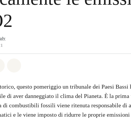
O2
aly
21
atsapp
on Facebook
Share on Twitter
Share via Email
torico, questo pomeriggio un tribunale dei Paesi Bassi h
ile di aver danneggiato il clima del Pianeta. È la prima
di combustibili fossili viene ritenuta responsabile di a
tici e le viene imposto di ridurre le proprie emissioni