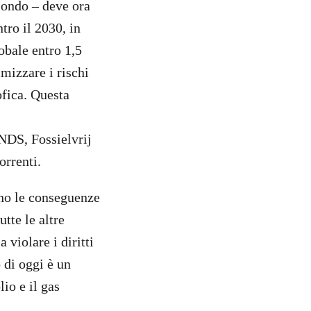
mondo – deve ora
tro il 2030, in
obale entro 1,5
mizzare i rischi
ofica. Questa
s
NDS, Fossielvrij
orrenti.
tano le conseguenze
utte le altre
violare i diritti
 di oggi è un
lio e il gas