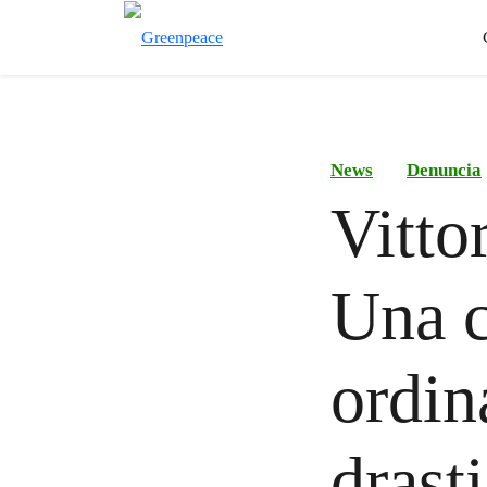
News
Denuncia
Vittor
Una c
ordin
drast