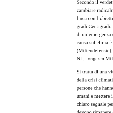
Secondo il verdet
cambiare radicalm
linea con l’obiet
gradi Centigradi. 
di un’emergenza c
causa sul clima è
(Milieudefensie)
NL, Jongeren Mili
Si tratta di una v
della crisi climat
persone che hanno 
umani e mettere il
chiaro segnale per
devono rimanere d