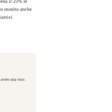
pena il 25% le
 un monito anche
iettivi
i avere una voce.