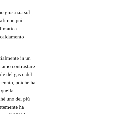
o giustizia sul
sili non può
limatica.
iscaldamento
cialmente in un
liamo contrastare
le del gas e del
ecennio, poiché ha
 quella
ché uno dei più
entemente ha