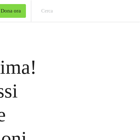
Dona ora
Cer
lima!
ssi
e
ioni