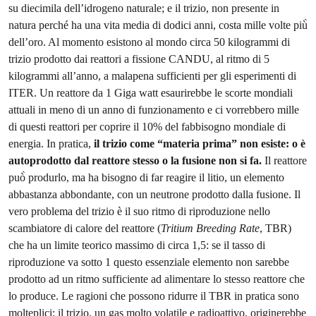
su diecimila dell’idrogeno naturale; e il trizio, non presente in
natura perché ha una vita media di dodici anni, costa mille volte più̀
dell’oro. Al momento esistono al mondo circa 50 kilogrammi di
trizio prodotto dai reattori a fissione CANDU, al ritmo di 5
kilogrammi all’anno, a malapena sufficienti per gli esperimenti di
ITER. Un reattore da 1 Giga watt esaurirebbe le scorte mondiali
attuali in meno di un anno di funzionamento e ci vorrebbero mille
di questi reattori per coprire il 10% del fabbisogno mondiale di
energia. In pratica,
il trizio come “materia prima” non esiste: o è
autoprodotto dal reattore stesso o la fusione non si fa.
Il reattore
può̀ produrlo, ma ha bisogno di far reagire il litio, un elemento
abbastanza abbondante, con un neutrone prodotto dalla fusione. Il
vero problema del trizio è il suo ritmo di riproduzione nello
scambiatore di calore del reattore (
Tritium Breeding Rate
, TBR)
che ha un limite teorico massimo di circa 1,5: se il tasso di
riproduzione va sotto 1 questo essenziale elemento non sarebbe
prodotto ad un ritmo sufficiente ad alimentare lo stesso reattore che
lo produce. Le ragioni che possono ridurre il TBR in pratica sono
molteplici: il trizio, un gas molto volatile e radioattivo, originerebbe