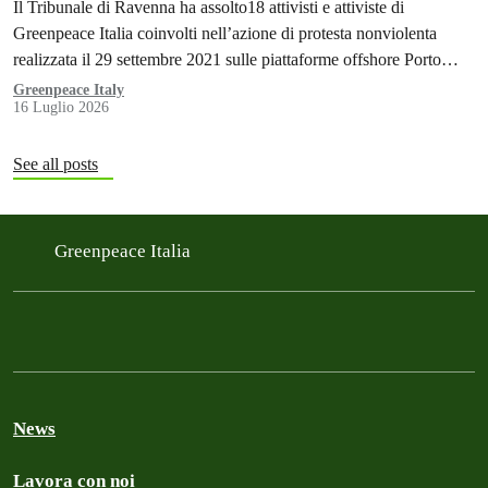
Il Tribunale di Ravenna ha assolto18 attivisti e attiviste di
Greenpeace Italia coinvolti nell’azione di protesta nonviolenta
realizzata il 29 settembre 2021 sulle piattaforme offshore Porto
Corsini di Eni, al largo di Ravenna.
Greenpeace Italy
16 Luglio 2026
See all posts
Greenpeace Italia
News
Lavora con noi