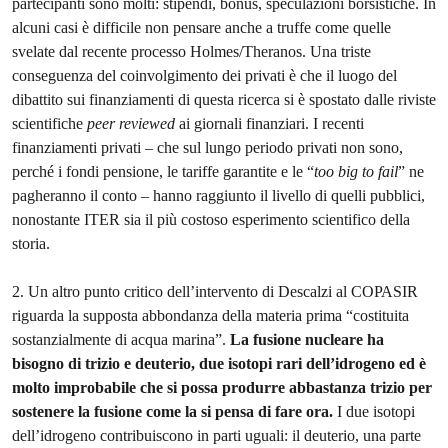
partecipanti sono molti: stipendi, bonus, speculazioni borsistiche. In
alcuni casi è difficile non pensare anche a truffe come quelle
svelate dal recente processo Holmes/Theranos. Una triste
conseguenza del coinvolgimento dei privati è che il luogo del
dibattito sui finanziamenti di questa ricerca si è spostato dalle riviste
scientifiche
peer reviewed
ai giornali finanziari. I recenti
finanziamenti privati – che sul lungo periodo privati non sono,
perché i fondi pensione, le tariffe garantite e le “
too big to fail
” ne
pagheranno il conto – hanno raggiunto il livello di quelli pubblici,
nonostante ITER sia il più costoso esperimento scientifico della
storia.
2. Un altro punto critico dell’intervento di Descalzi al COPASIR
riguarda la supposta abbondanza della materia prima “costituita
sostanzialmente di acqua marina”.
La fusione nucleare ha
bisogno di trizio e deuterio, due isotopi rari dell’idrogeno ed è
molto improbabile che si possa produrre abbastanza trizio per
sostenere la fusione come la si pensa di fare ora.
I due isotopi
dell’idrogeno contribuiscono in parti uguali: il deuterio, una parte