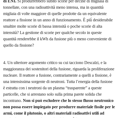
di ENI.
Si produrrebbero subito scorie per decine di migliaia di
tonnellate, con una radioattività meno intensa, ma in quantità
migliaia di volte maggiore di quelle prodotte da un equivalente
reattore a fissione in un anno di funzionamento. È più̀ desiderabile
smaltire molte scorie di bassa intensità o poche scorie di alta
intensità? La gestione di scorie per qualche secolo in queste
quantità renderebbe il kWh da fusione più o meno conveniente di
quello da fissione?
4. Un ulteriore argomento critico su cui tacciono Descalzi, e la
maggioranza dei sostenitori della fusione, riguarda la proliferazione
nucleare. Il reattore a fusione, contrariamente a quelli a fissione, è
una intensissima sorgente di neutroni. Tutta l’energia della fusione
è estratta con i neutroni da un plasma “trasparente” a queste
particelle, che si arrestano solo sulla prima parete solida che
incontrano.
Non si può escludere che lo stesso flusso neutronico
non possa essere impiegato per produrre materiale fissile per le
armi, come il plutonio, o altri materiali radioattivi utili ad