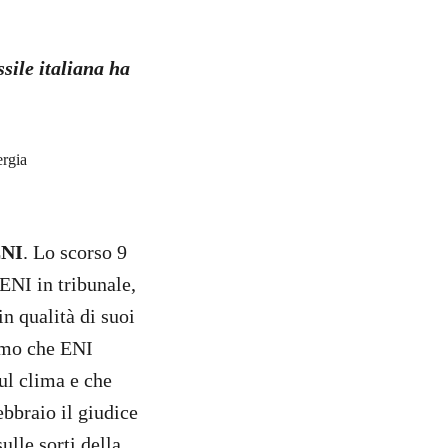
sile italiana ha
ENI
. Lo scorso 9
ENI in tribunale,
n qualità di suoi
mo che ENI
sul clima e che
febbraio il giudice
ulle sorti della