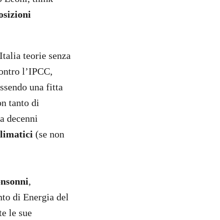
osizioni
talia teorie senza
contro l’IPCC,
essendo una fitta
n tanto di
da decenni
limatici
(se non
onsonni
,
nto di Energia del
e le sue