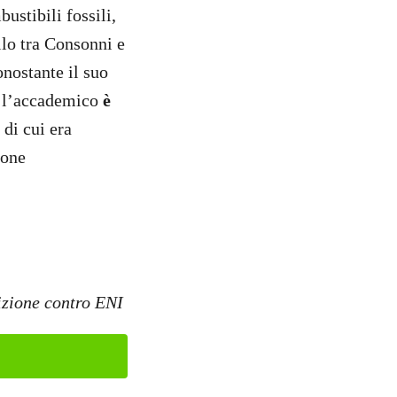
ustibili fossili,
lo tra Consonni e
onostante il suo
1 l’accademico
è
, di cui era
ione
tizione contro ENI