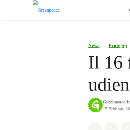
News
Proteggi
Il 16
udien
Greenpeace It
15 Febbraio 2
Share on Wh
Share 