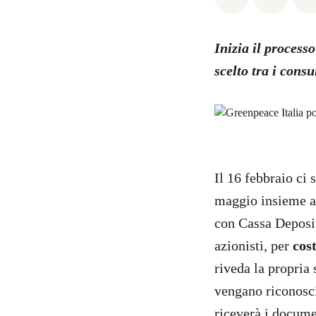
Inizia il process
scelto tra i cons
Il 16 febbraio ci 
maggio insieme a 
con Cassa Deposit
azionisti, per
cos
riveda la propria 
vengano riconosc
riceverà i documen