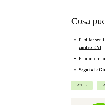
Cosa puo
Puoi far senti
contro ENI
Puoi informar
Segui #LaGiu
#
Clima
#