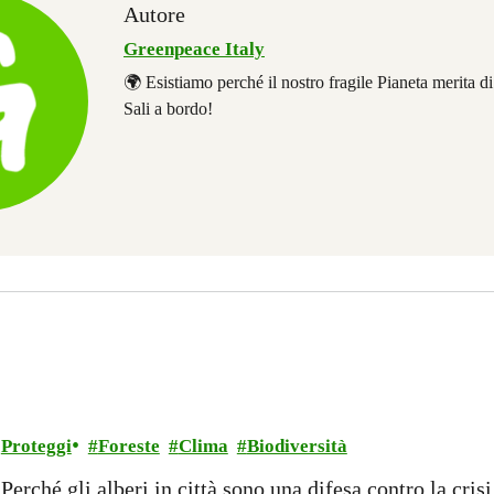
Autore
Greenpeace Italy
🌍 Esistiamo perché il nostro fragile Pianeta merita d
Sali a bordo!
Proteggi
Foreste
Clima
Biodiversità
Perché gli alberi in città sono una difesa contro la cris