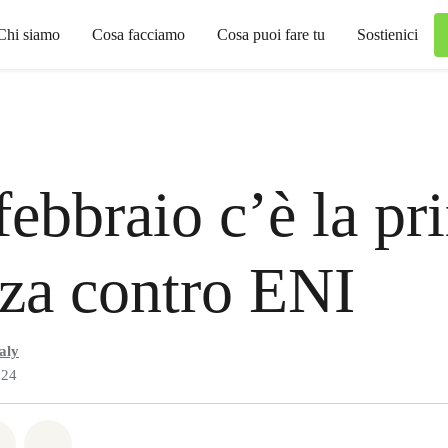
Chi siamo
Cosa facciamo
Cosa puoi fare tu
Sostienici
 febbraio c’è la p
za contro ENI
aly
024
atsapp
on Facebook
Share on Twitter
Share via Email