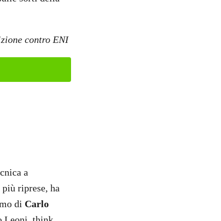
tizione contro ENI
cnica a
 più riprese, ha
iamo di
Carlo
no Leoni, think