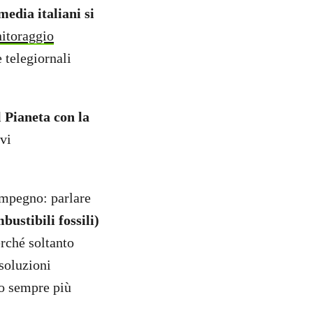
media italiani si
nitoraggio
 telegiornali
 Pianeta con la
rvi
impegno: parlare
bustibili fossili)
erché soltanto
 soluzioni
no sempre più