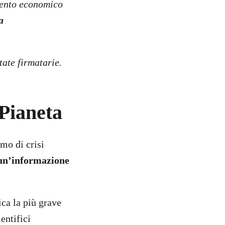
mento economico
a
tate firmatarie.
 Pianeta
mo di crisi
a un’informazione
ica la più grave
ientifici