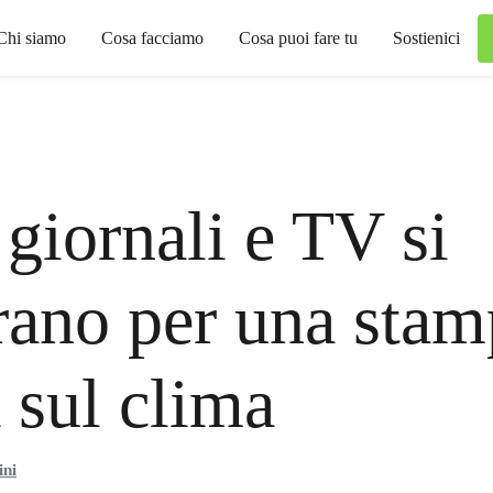
Chi siamo
Cosa facciamo
Cosa puoi fare tu
Sostienici
 giornali e TV si
rano per una sta
a sul clima
ini