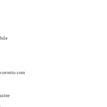
ibile
ecorretto.com
zine
e