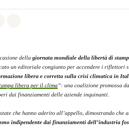
4
atsapp
on Facebook
Share on Twitter
Share via Email
ccasione della
giornata mondiale della libertà di stam
ato un editoriale congiunto per accendere i riflettori s
rmazione libera e corretta sulla crisi climatica in Ital
tampa libera per il clima
”: una coalizione promossa d
beri dai finanziamenti delle aziende inquinanti.
state che hanno aderito all’appello, dimostrando che a
smo indipendente dai finanziamenti dell’industria fos