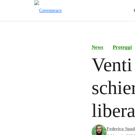
News
Proteggi
Venti
schie
liber
Federico Spad