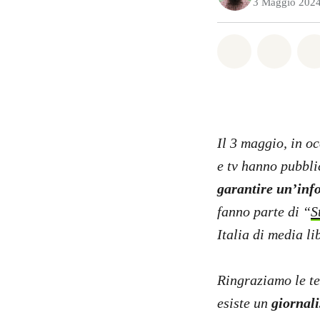
3 Maggio 202
Share on Wh
Share 
Il 3 maggio, in o
e tv hanno pubblic
garantire un’info
fanno parte di “
S
Italia di media li
Ringraziamo le te
esiste un
giornali