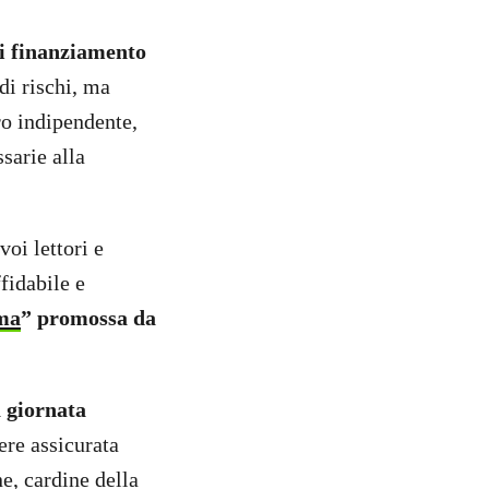
ni finanziamento
di rischi, ma
ro indipendente,
sarie alla
voi lettori e
ffidabile e
ima
” promossa da
a giornata
ere assicurata
ne, cardine della