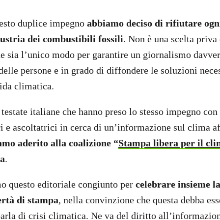
esto duplice impegno
abbiamo deciso di rifiutare og
ustria dei combustibili fossili
. Non è una scelta priva 
e sia l’unico modo per garantire un giornalismo davve
delle persone e in grado di diffondere le soluzioni neces
ida climatica.
 testate italiane che hanno preso lo stesso impegno con 
ori e ascoltatrici in cerca di un’informazione sul clima a
mo aderito alla coalizione “
Stampa libera per il cl
ia
.
o questo editoriale congiunto per
celebrare insieme l
bertà di stampa
, nella convinzione che questa debba ess
rla di crisi climatica. Ne va del diritto all’informazio