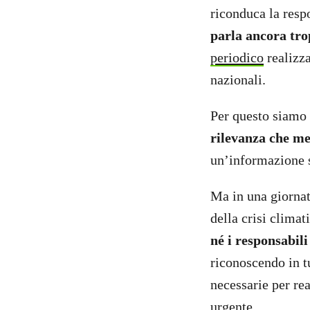
riconduca la respo
parla ancora tro
periodico
realizza
nazionali.
Per questo siamo
rilevanza che me
un’informazione 
Ma in una giorna
della crisi climat
né i responsabili
riconoscendo in tu
necessarie per re
urgente.