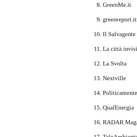
GreenMe.it
greenreport.it
Il Salvagente
La città invis
La Svolta
Nextville
Politicament
QualEnergia
RADAR Maga
TeleAmbient