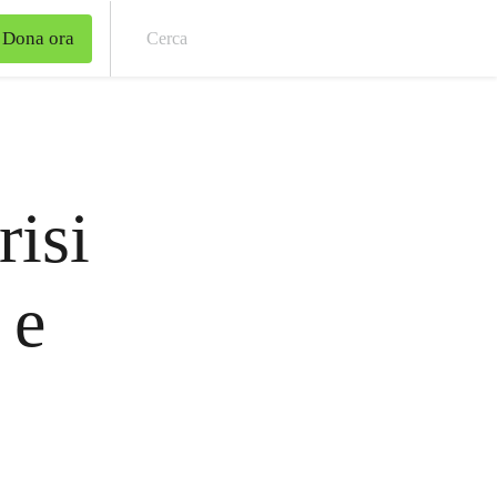
Dona ora
Cer
risi
 e