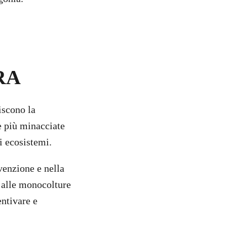
ORA
iscono la
e più minacciate
i ecosistemi.
venzione e nella
p alle monocolture
entivare e