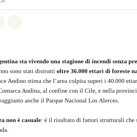
026
atsapp
on Facebook
Share on Twitter
Share via Email
entina sta vivendo una stagione di incendi senza pr
nno sono stati distrutti
oltre 36.000 ettari di foreste n
ce Andino stima che l’area colpita superi i 40.000 ettar
 Comarca Andina, al confine con il Cile, e nella provinc
raggiunto anche il Parque Nacional Los Alerces.
a non è casuale
: è il risultato di fattori strutturali c
nda.