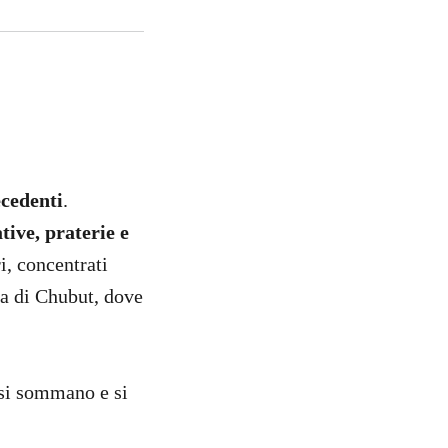
ecedenti
.
ative, praterie e
i, concentrati
ia di Chubut, dove
he si sommano e si