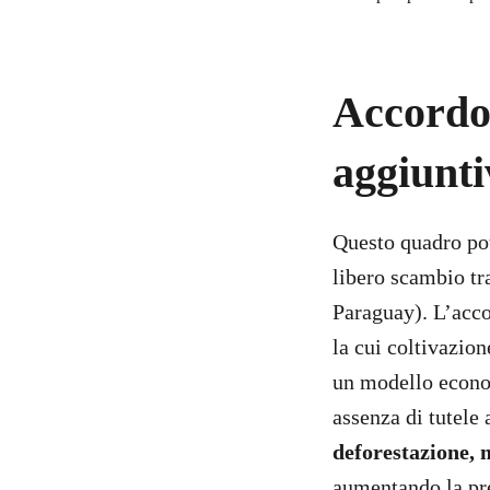
Accordo
aggiunti
Questo quadro pot
libero scambio tr
Paraguay). L’acco
la cui coltivazio
un modello econom
assenza di tutele 
deforestazione, 
aumentando la pre