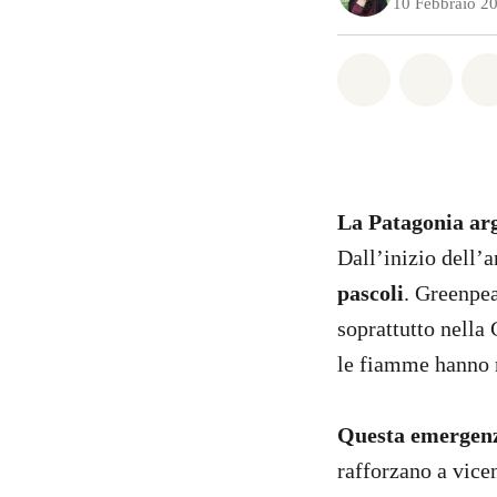
10 Febbraio 2
Share on Wh
Share 
La Patagonia arg
Dall’inizio dell’a
pascoli
. Greenpea
soprattutto nella
le fiamme hanno 
Questa emergenz
rafforzano a vice