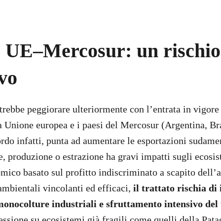
 UE–Mercosur: un rischio
vo
rebbe peggiorare ulteriormente con l’entrata in vigore d
a Unione europea e i paesi del Mercosur (Argentina, Br
rdo infatti, punta ad aumentare le esportazioni sudamer
ne, produzione o estrazione ha gravi impatti sugli ecosi
ico basato sul profitto indiscriminato a scapito dell’
ambientali vincolanti ed efficaci,
il trattato rischia di
monocolture industriali e sfruttamento intensivo del 
ssione su ecosistemi già fragili come quelli della Pata