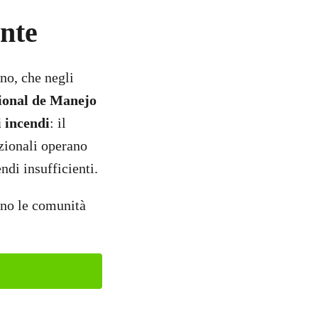
ente
no, che negli
ional de Manejo
i incendi
: il
azionali operano
ndi insufficienti.
ono le comunità