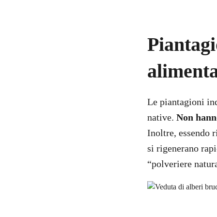
Piantagi
alimenta
Le piantagioni ind
native.
Non hanno 
Inoltre, essendo 
si rigenerano rap
“polveriere natura