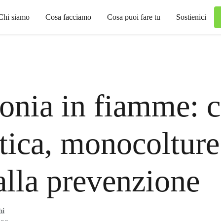
Chi siamo
Cosa facciamo
Cosa puoi fare tu
Sostienici
onia in fiamme: c
tica, monocolture
 alla prevenzione
hi