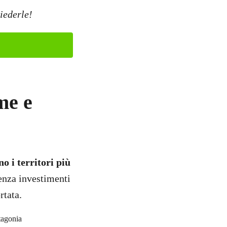
iederle!
me e
o i territori più
Senza investimenti
rtata.