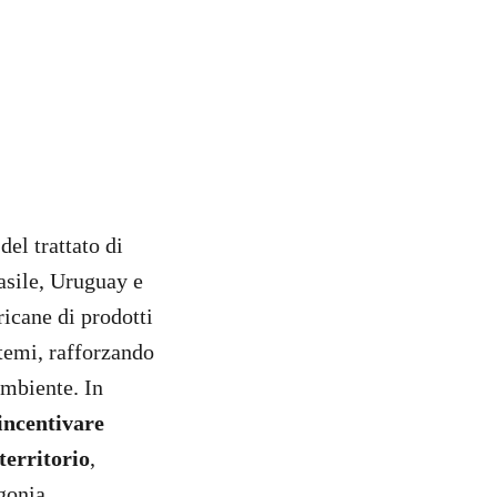
el trattato di
asile, Uruguay e
icane di prodotti
stemi, rafforzando
ambiente. In
 incentivare
territorio
,
gonia.