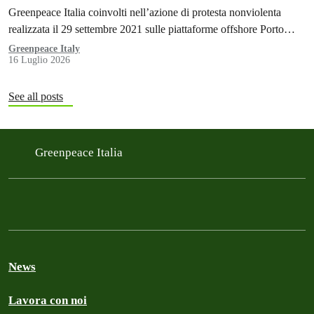
Greenpeace Italia coinvolti nell’azione di protesta nonviolenta
realizzata il 29 settembre 2021 sulle piattaforme offshore Porto
Corsini di Eni, al largo di Ravenna.
Greenpeace Italy
16 Luglio 2026
See all posts
Greenpeace Italia
News
Lavora con noi