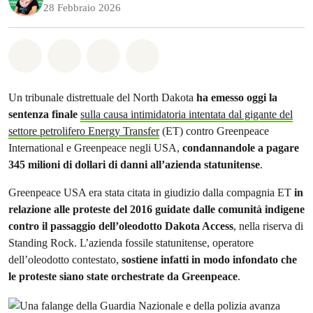
28 Febbraio 2026
Share on Whatsapp
Share on Facebook
Share on Twitter
Share via Email
Un tribunale distrettuale del North Dakota
ha emesso oggi la
sentenza finale
sulla causa intimidatoria intentata dal gigante del
settore petrolifero Energy Transfer
(ET) contro Greenpeace
International e Greenpeace negli USA,
condannandole a pagare
345 milioni di dollari di danni all’azienda statunitense
.
Greenpeace USA era stata citata in giudizio dalla compagnia ET
in
relazione alle proteste del 2016 guidate dalle comunità indigene
contro il passaggio dell’oleodotto Dakota Access
, nella riserva di
Standing Rock. L’azienda fossile statunitense, operatore
dell’oleodotto contestato,
sostiene infatti in modo infondato che
le proteste siano state orchestrate da Greenpeace
.