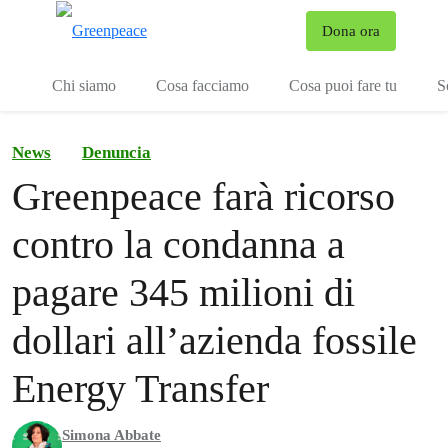
To
Dona ora
Menu
Chi siamo
Cosa facciamo
Cosa puoi fare tu
S
News
Denuncia
Greenpeace farà ricorso
contro la condanna a
pagare 345 milioni di
dollari all’azienda fossile
Energy Transfer
Simona Abbate