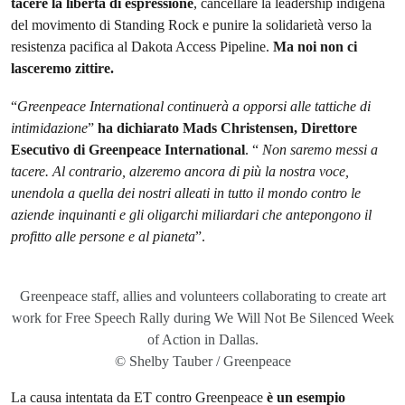
tacere la libertà di espressione
, cancellare la leadership indigena
del movimento di Standing Rock e punire la solidarietà verso la
resistenza pacifica al Dakota Access Pipeline.
Ma noi non ci
lasceremo zittire.
“
Greenpeace International continuerà a opporsi alle tattiche di
intimidazione
”
ha dichiarato Mads Christensen, Direttore
Esecutivo di Greenpeace International
. “
Non saremo messi a
tacere. Al contrario, alzeremo ancora di più la nostra voce,
unendola a quella dei nostri alleati in tutto il mondo contro le
aziende inquinanti e gli oligarchi miliardari che antepongono il
profitto alle persone e al pianeta
”.
Greenpeace staff, allies and volunteers collaborating to create art
work for Free Speech Rally during We Will Not Be Silenced Week
of Action in Dallas.
© Shelby Tauber / Greenpeace
La causa intentata da ET contro Greenpeace
è un esempio