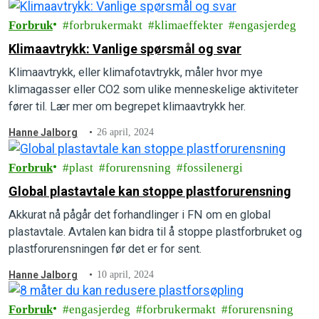
Forbruk
forbrukermakt
klimaeffekter
engasjerdeg
Klimaavtrykk: Vanlige spørsmål og svar
Klimaavtrykk, eller klimafotavtrykk, måler hvor mye
klimagasser eller CO2 som ulike menneskelige aktiviteter
fører til. Lær mer om begrepet klimaavtrykk her.
Hanne Jalborg
26 april, 2024
Forbruk
plast
forurensning
fossilenergi
Global plastavtale kan stoppe plastforurensning
Akkurat nå pågår det forhandlinger i FN om en global
plastavtale. Avtalen kan bidra til å stoppe plastforbruket og
plastforurensningen før det er for sent.
Hanne Jalborg
10 april, 2024
Forbruk
engasjerdeg
forbrukermakt
forurensning