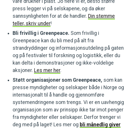
våre drukner i plast. Jo flere vi er, desto større
press legger vi på selskapene, og da øker
sannsynligheten for at de handler.
Din stemme
teller, skriv under
!
Bli frivillig i Greenpeace.
Som frivillig i
Greenpeace kan du bli med på alt fra
strandryddinger og informasjonsutdeling på gaten
og på festivaler til forskning og logistikk, eller du
kan delta i demonstrasjoner og ikke-voldelige
aksjoner.
Les mer her
.
Støtt organisasjoner som Greenpeace,
som kan
presse myndigheter og selskaper både i Norge og
internasjonalt til å handle og gjennomføre
systemendringene som trengs. Vi er en uavhengig
organisasjon som av prinsipp ikke tar imot penger
fra myndigheter eller selskaper. Derfor trenger vi
deg med på laget! Les mer og
bli månedlig giver