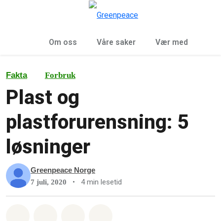
Sø
Meny
Om oss
Våre saker
Vær med
Fakta
Forbruk
Plast og
plastforurensning: 5
løsninger
Greenpeace Norge
•
4 min lesetid
7 juli, 2020
Del på Whatsapp
Del på Facebook
Del via Email
Share on Bluesky