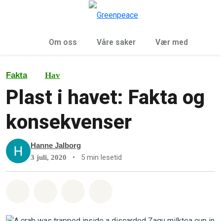
Sø
Meny
Om oss
Våre saker
Vær med
Fakta
Hav
Plast i havet: Fakta og
konsekvenser
Hanne Jalborg
•
5 min lesetid
3 juli, 2020
Del på Whatsapp
Del på Facebook
Del via Email
Share on Bluesky