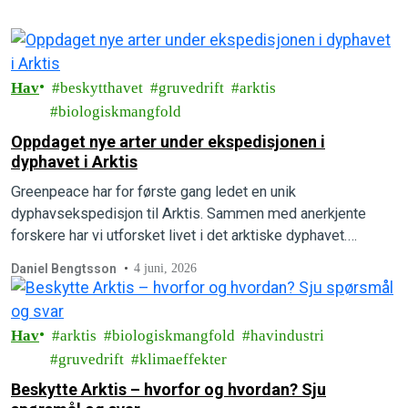
Hav
beskytthavet
gruvedrift
arktis
biologiskmangfold
Oppdaget nye arter under ekspedisjonen i
dyphavet i Arktis
Greenpeace har for første gang ledet en unik
dyphavsekspedisjon til Arktis. Sammen med anerkjente
forskere har vi utforsket livet i det arktiske dyphavet.
Forskerne om bord er ganske sikre på at de har oppdaget
Daniel Bengtsson
4 juni, 2026
flere helt nye, hittil ukjente arter.
Hav
arktis
biologiskmangfold
havindustri
gruvedrift
klimaeffekter
Beskytte Arktis – hvorfor og hvordan? Sju