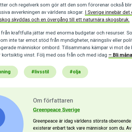
ter och regelverk som gör att den som förorenar också blir 
iva avverkningen av världens skogar.
I Sverige innebär det 
 skog skyddas och en övergång till ett naturnära skogsbruk.
från kraftfulla jättar med enorma budgetar och resurser. 
om inte tar emot stöd från myndigheter, näringsliv eller polit
gagerade människor ombord. Tillsammans kämpar vi mot de 
r kortsiktig vinst. Följ med oss ​​från och med idag
– Bli mån
mning
#
livsstil
#
olja
Om författaren
Greenpeace Sverige
Greenpeace är idag världens största oberoende m
existerar enbart tack vare människor som du. Av p