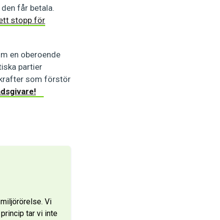
den får betala.
ett stopp för
Som en oberoende
iska partier
krafter som förstör
adsgivare!
iljörörelse. Vi
rincip tar vi inte