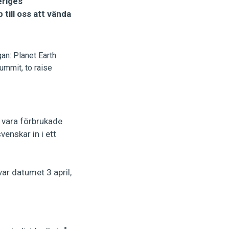
eriges
till oss att vända
t vara förbrukade
venskar in i ett
ar datumet 3 april,