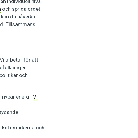
en individuell nivå
n
och sprida ordet
å kan du påverka
id. Tillsammans
Vi arbetar för att
efolkningen.
olitiker och
örnybar energi.
Vi
etydande
r kol i markerna och