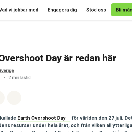
Bli må
Vad vi jobbar med
Engagera dig
Stöd oss
Overshoot Day är redan här
verige
•
2 min lästid
tsapp
på Facebook
Dela via Email
Share on Bluesky
å kallade
Earth Overshoot Day
för världen den 27 juli. De
rdens resurser under hela året, och från vilken all ytterli