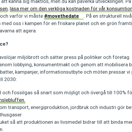
tt att känna sig maktlös, men du kan påverka utvecklingen. På 
tsen
,
läsa mer om den verkliga kostnaden för vår konsumtio
och varför vi måste
#movethedate
. På en strukturell niv
ed oss i kampen för en friskare planet och en grön framt
avarna att agera.
ace?
vslöjar miljöbrott och sätter press på politiker och företag. 
genom lobbying, konsumentmakt och genom att mobilisera b
atter, kampanjer, informationsutbyte och möten pressar vi p
ill 2030:
ol och fossilgas så snart som möjligt och övergå till 100% f
nslebluffen.
om transport, energiproduktion, jordbruk och industri gör b
thusgaser.
ket så att produktionen av livsmedel bidrar till att binda me
n.