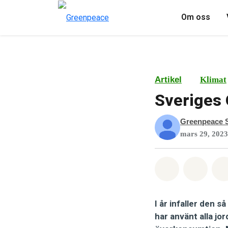
Om oss
Artikel
Klimat
Sveriges 
Greenpeace S
mars 29, 2023
Dela på Wha
Dela 
I år infaller den s
har använt alla jo