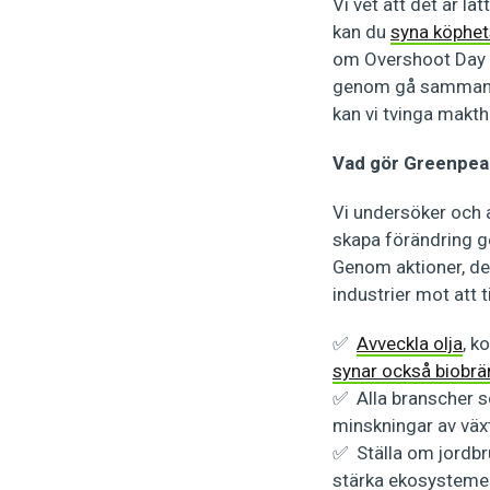
Vi vet att det är lä
kan du
syna köphe
om Overshoot Day 
genom gå samman m
kan vi tvinga makth
Vad gör Greenpe
Vi undersöker och a
skapa förändring 
Genom aktioner, deb
industrier mot att t
✅
Avveckla olja
, k
synar också biobrä
✅ Alla branscher s
minskningar av väx
✅ Ställa om jordbru
stärka ekosysteme