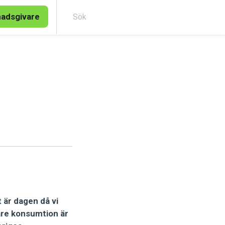
nadsgivare
Sök
t är dagen då vi
gare konsumtion är