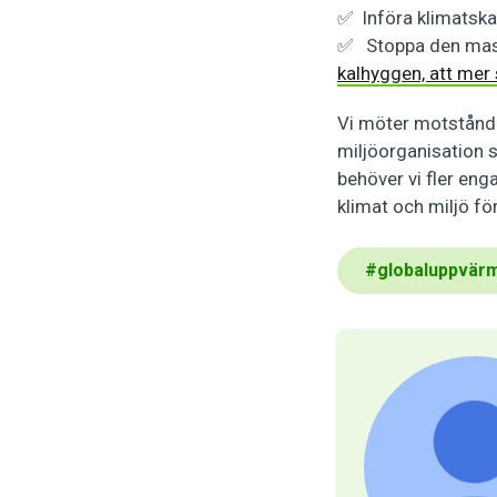
✅ Införa klimatskat
✅ Stoppa den mass
kalhyggen, att mer
Vi möter motstånd 
miljöorganisation s
behöver vi fler en
klimat och miljö fö
#
globaluppvär