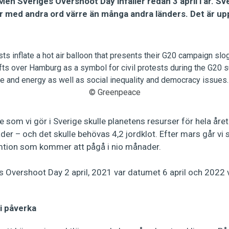
n Sveriges Overshoot Day infaller redan 3 april i år. Sv
 med andra ord värre än många andra länders. Det är upp 
© Greenpeace
e som vi gör i Sverige skulle planetens resurser för hela åre
der – och det skulle behövas 4,2 jordklot. Efter mars går vi s
mtion som kommer att pågå i nio månader.
s Overshoot Day 2 april, 2021 var datumet 6 april och 2022 v
i påverka