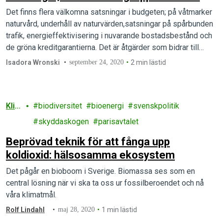
Det finns flera välkomna satsningar i budgeten; på våtmarker
naturvård, underhåll av naturvärden,satsningar på spårbunden
trafik, energieffektivisering i nuvarande bostadsbestånd och
de gröna kreditgarantierna. Det är åtgärder som bidrar till…
Isadora Wronski
september 24, 2020
2 min lästid
Klim
biodiversitet
bioenergi
svenskpolitik
at
skyddaskogen
parisavtalet
Beprövad teknik för att fånga upp
koldioxid: hälsosamma ekosystem
Det pågår en bioboom i Sverige. Biomassa ses som en
central lösning när vi ska ta oss ur fossilberoendet och nå
våra klimatmål.
Rolf Lindahl
maj 28, 2020
1 min lästid