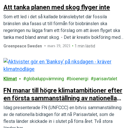
Att tanka planen med skog flyger inte
Som ett led i det så kallade bränslebytet där fossila
bränslen ska fasas ut till förmån för biobränslen ska
regeringen nu lägga fram ett förslag om att även flyget ska
tanka med bland annat skog. - Det är kreativ bokföring med
syfte att hålla den ohållbara bränsleindustrin och flyget under
Greenpeace Sweden
mars 19, 2021
1 min lästid
armarna i en tid där…
Klimat
globaluppvärmning
bioenergi
parisavtalet
FN manar till högre klimatambitioner efter
en första sammanställning av nationella
åtagande under Parisavtalet publiceras.
Idag presenterade FN (UNFCCC) en bitvis sammanställning
av de nationella bidragen för att nå Parisavtalet, som de
flesta länder skickade in i slutet på förra året. Två stora