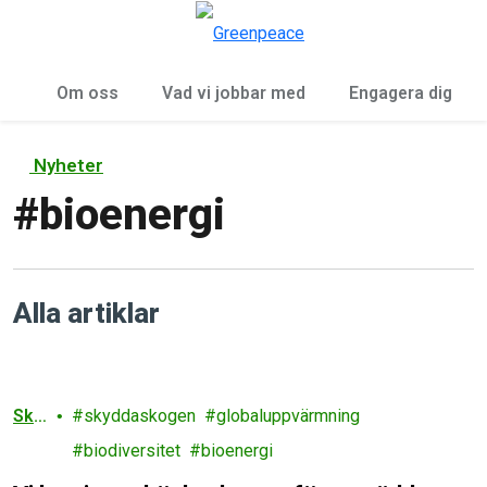
Öp
Meny
Om oss
Vad vi jobbar med
Engagera dig
Nyheter
#
bioenergi
Alla artiklar
Sko
skyddaskogen
globaluppvärmning
g
biodiversitet
bioenergi