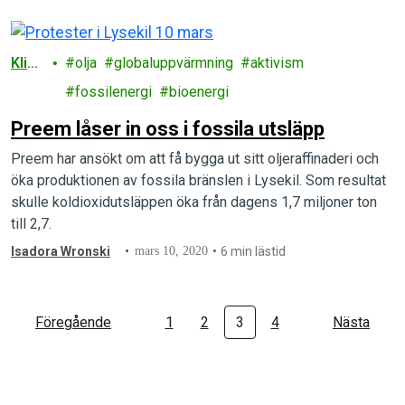
Klim
olja
globaluppvärmning
aktivism
at
fossilenergi
bioenergi
Preem låser in oss i fossila utsläpp
Preem har ansökt om att få bygga ut sitt oljeraffinaderi och
öka produktionen av fossila bränslen i Lysekil. Som resultat
skulle koldioxidutsläppen öka från dagens 1,7 miljoner ton
till 2,7.
Isadora Wronski
mars 10, 2020
6 min lästid
Föregående
1
2
3
4
Nästa