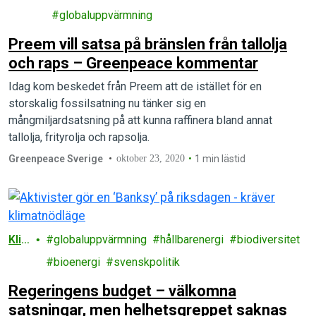
gi
globaluppvärmning
Preem vill satsa på bränslen från tallolja
och raps – Greenpeace kommentar
Idag kom beskedet från Preem att de istället för en
storskalig fossilsatning nu tänker sig en
mångmiljardsatsning på att kunna raffinera bland annat
tallolja, frityrolja och rapsolja.
Greenpeace Sverige
oktober 23, 2020
1 min lästid
Kli
globaluppvärmning
hållbarenergi
biodiversitet
mat
bioenergi
svenskpolitik
Regeringens budget – välkomna
satsningar, men helhetsgreppet saknas