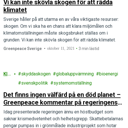
Vi kan inte skövla skogen för att rädda
klimatet
Sverige håller på att utarma en av våra viktigaste resurser:
skogen. Om vi ska ha en chans att klara miljömålen och
klimatomställningen måste skogsbruket ställas om i
grunden. Vi kan inte skövla skogen för att rädda klimatet.
Greenpeace Sverige
oktober 11, 2021
3 min lästid
Kli
skyddaskogen
globaluppvärmning
bioenergi
ma
svenskpolitik
systemomställning
t
Det finns ingen välfärd på en död planet –
Greenpeace kommentar på regeringens
höstbudget
Idag presenterade regeringen ännu en höstbudget som
saknar krismedvetenhet och helhetsgrepp. Skattebetalarnas
pengar pumpas in i grönmålade industriprojekt som hotar