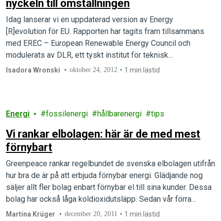
nyckeln till omställningen
Idag lanserar vi en uppdaterad version av Energy
[R]evolution för EU. Rapporten har tagits fram tillsammans
med EREC – European Renewable Energy Council och
modulerats av DLR, ett tyskt institut för teknisk
termodynamik. www.energyblueprint.info
Isadora Wronski
oktober 24, 2012
1 min lästid
Energi
fossilenergi
hållbarenergi
tips
Vi rankar elbolagen: här är de med mest
förnybart
Greenpeace rankar regelbundet de svenska elbolagen utifrån
hur bra de är på att erbjuda förnybar energi. Glädjande nog
säljer allt fler bolag enbart förnybar el till sina kunder. Dessa
bolag har också låga koldioxidutsläpp. Sedan vår förra
rankning (2009) har 15 bolag ökat andelen förnybar energi
Martina Krüger
december 20, 2011
1 min lästid