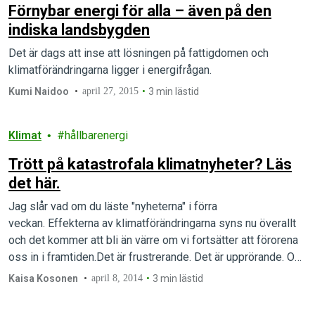
Förnybar energi för alla – även på den
indiska landsbygden
Det är dags att inse att lösningen på fattigdomen och
klimatförändringarna ligger i energifrågan.
Kumi Naidoo
april 27, 2015
3 min lästid
Klimat
hållbarenergi
Trött på katastrofala klimatnyheter? Läs
det här.
Jag slår vad om du läste "nyheterna" i förra
veckan. Effekterna av klimatförändringarna syns nu överallt
och det kommer att bli än värre om vi fortsätter att förorena
oss in i framtiden.Det är frustrerande. Det är upprörande. Och
det får dig att bara vilja stänga av.Men vänta. Forskarna är
Kaisa Kosonen
april 8, 2014
3 min lästid
inte klara ännu, och nu är det på väg att…