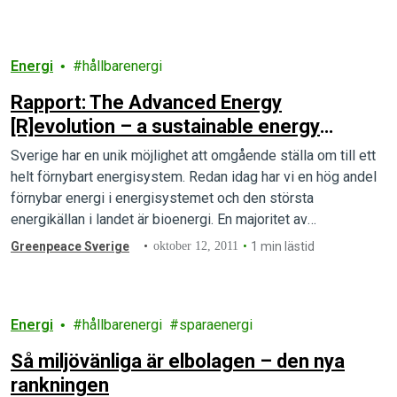
och 6 av dessa har uppnått 100 procent förnybart.…
Energi
hållbarenergi
Rapport: The Advanced Energy
[R]evolution – a sustainable energy
outlook for Sweden
Sverige har en unik möjlighet att omgående ställa om till ett
helt förnybart energisystem. Redan idag har vi en hög andel
förnybar energi i energisystemet och den största
energikällan i landet är bioenergi. En majoritet av
befolkningen vill att framtidens energisystem ska vara
Greenpeace Sverige
oktober 12, 2011
1 min lästid
förnybart.
Energi
hållbarenergi
sparaenergi
Så miljövänliga är elbolagen – den nya
rankningen