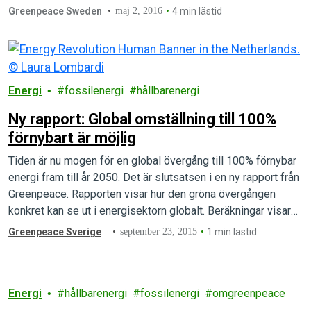
"handelsavtal", men den här läckan bekräftar att det är
Greenpeace Sweden
maj 2, 2016
4 min lästid
mycket mer än handel som står på spel.
Energi
fossilenergi
hållbarenergi
Ny rapport: Global omställning till 100%
förnybart är möjlig
Tiden är nu mogen för en global övergång till 100% förnybar
energi fram till år 2050. Det är slutsatsen i en ny rapport från
Greenpeace. Rapporten visar hur den gröna övergången
konkret kan se ut i energisektorn globalt. Beräkningar visar
bland annat att kostnaden för den gröna övergången mer än
Greenpeace Sverige
september 23, 2015
1 min lästid
väl kommer att täckas av…
Energi
hållbarenergi
fossilenergi
omgreenpeace