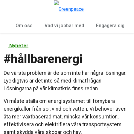
Öp
Meny
Om oss
Vad vi jobbar med
Engagera dig
Nyheter
#
hållbarenergi
De värsta problem är de som inte har några lösningar.
Lyckligtvis är det inte så med klimatfrågan!
Lösningarna på vår klimatkris finns redan.
Vi måste ställa om energisystemet till förnybara
energikällor från sol, vind och vatten. Vi behöver även
äta mer växtbaserad mat, minska vår konsumtion,
effektivisera och elektrifiera våra transportsystem
samt skydda våra skogar och hav.