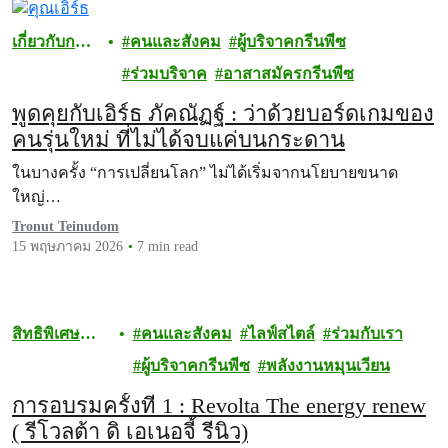
เกี่ยวกับการ
คนและสังคม
ผู้บริจาคกรีนพีซ
บริจาค
ร่วมบริจาค
อาสาสมัครกรีนพีซ
พูดคุยกับเอิร์ธ ภัคณัฏฐ์ : ว่าด้วยบอร์ดเกมของ
คนรุ่นใหม่ ที่ไม่ได้จบแค่บนกระดาน
ในบางครั้ง “การเปลี่ยนโลก” ไม่ได้เริ่มจากนโยบายขนาด
ใหญ่…
Tronut Teinudom
15 พฤษภาคม 2026
7 min read
สิทธิพิเศษ
คนและสังคม
ไลฟ์สไตล์
ร่วมกับเรา
สำหรับผู้
ผู้บริจาคกรีนพีซ
พลังงานหมุนเวียน
บริจาค
การอบรมครั้งที่ 1 : Revolta The energy renew
( รีโวลต้า ดิ เอเนอจี้ รีนิว)