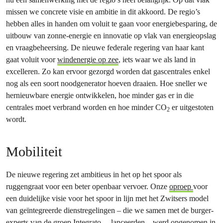
missen we concrete visie en ambitie in dit akkoord. De regio’s
hebben alles in handen om voluit te gaan voor energiebesparing, de
uitbouw van zonne-energie en innovatie op vlak van energieopslag
en vraagbeheersing. De nieuwe federale regering van haar kant
gaat voluit voor
windenergie op zee
, iets waar we als land in
excelleren. Zo kan ervoor gezorgd worden dat gascentrales enkel
nog als een soort noodgenerator hoeven draaien. Hoe sneller we
hernieuwbare energie ontwikkelen, hoe minder gas er in die
centrales moet verbrand worden en hoe minder CO
er uitgestoten
2
wordt.
Mobiliteit
De nieuwe regering zet ambitieus in het op het spoor als
ruggengraat voor een beter openbaar vervoer. Onze
oproep
voor
een duidelijke visie voor het spoor in lijn met het Zwitsers model
van geïntegreerde dienstregelingen – die we samen met de burger-
experts van de groep
Integrato
lanceerden – werd opgenomen in