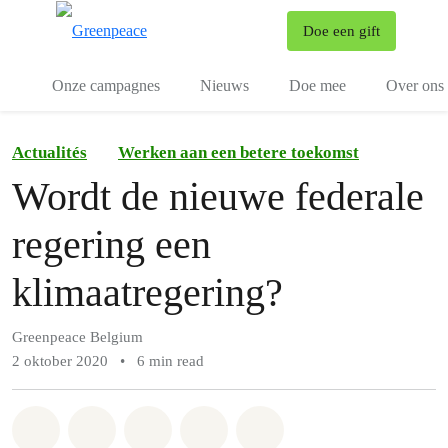
To
Doe een gift
Menu
Onze campagnes
Nieuws
Doe mee
Over ons
Actualités
Werken aan een betere toekomst
Wordt de nieuwe federale
regering een
klimaatregering?
Greenpeace Belgium
2 oktober 2020
•
6 min read
Share on Whatsapp
Share on Facebook
Share on Twitter
Share via Email
Share on Bluesky