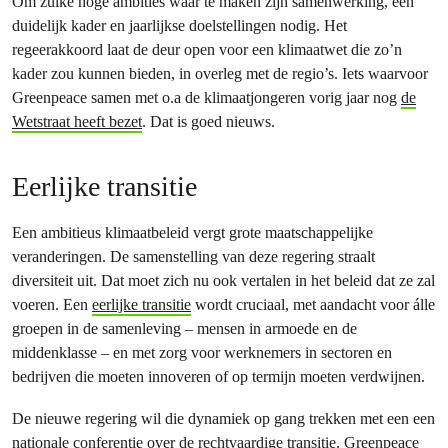
Om zulke hoge ambities waar te maken zijn samenwerking, een
duidelijk kader en jaarlijkse doelstellingen nodig. Het
regeerakkoord laat de deur open voor een klimaatwet die zo’n
kader zou kunnen bieden, in overleg met de regio’s. Iets waarvoor
Greenpeace samen met o.a de klimaatjongeren vorig jaar nog
de
Wetstraat heeft bezet
. Dat is goed nieuws.
Eerlijke transitie
Een ambitieus klimaatbeleid vergt grote maatschappelijke
veranderingen. De samenstelling van deze regering straalt
diversiteit uit. Dat moet zich nu ook vertalen in het beleid dat ze zal
voeren. Een
eerlijke transitie
wordt cruciaal, met aandacht voor álle
groepen in de samenleving – mensen in armoede en de
middenklasse – en met zorg voor werknemers in sectoren en
bedrijven die moeten innoveren of op termijn moeten verdwijnen.
De nieuwe regering wil die dynamiek op gang trekken met een een
nationale conferentie over de rechtvaardige transitie. Greenpeace