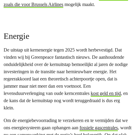
zoals die voor Brussels Airlines
mogelijk maakt.
Energie
De uitstap uit kernenergie tegen 2025 wordt herbevestigd. Dat
vinden wij bij Greenpeace fantastisch nieuws. De aanhoudende
onduidelijkheid over de kernuitstap bemoeilijkt al jaren de nodige
investeringen in de transitie naar hernieuwbare energie. Het
regeerakkoord laat een theoretisch achterpoortje open, dat is
jammer maar niet meer dan een voetnoot. Een
levensduurverlenging van oude kerncentrales
kost geld en tijd
, en
de kans dat de kernuitstap nog wordt teruggedraaid is dus erg
klein.
Om de energiebevoorrading te verzekeren en te vermijden dat we
ons energiesysteem gaan ophangen aan
fossiele gascentrales
, wordt
nu een samenwerking met de regio’s heel belangrijk. Op dat vlak