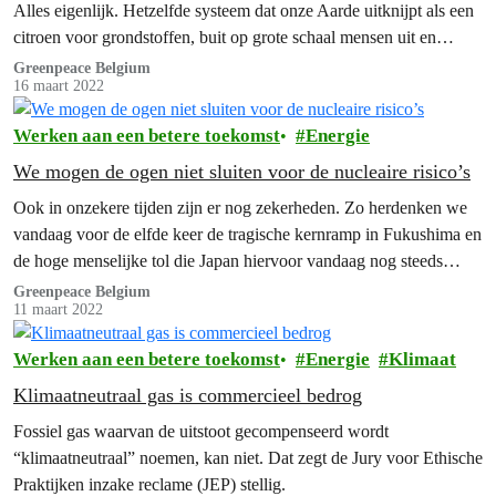
Alles eigenlijk. Hetzelfde systeem dat onze Aarde uitknijpt als een
citroen voor grondstoffen, buit op grote schaal mensen uit en
schendt de rechten van lokale bevolkingsgroepen.
Greenpeace Belgium
16 maart 2022
Werken aan een betere toekomst
Energie
We mogen de ogen niet sluiten voor de nucleaire risico’s
Ook in onzekere tijden zijn er nog zekerheden. Zo herdenken we
vandaag voor de elfde keer de tragische kernramp in Fukushima en
de hoge menselijke tol die Japan hiervoor vandaag nog steeds
betaalt.
Greenpeace Belgium
11 maart 2022
Werken aan een betere toekomst
Energie
Klimaat
Klimaatneutraal gas is commercieel bedrog
Fossiel gas waarvan de uitstoot gecompenseerd wordt
“klimaatneutraal” noemen, kan niet. Dat zegt de Jury voor Ethische
Praktijken inzake reclame (JEP) stellig.