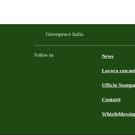
Greenpeace Italia
Follow us
News
Lavora con no
Facebook
Instagram
Twitter
Linkedin
TikTok
YouTube
Ufficio Stamp
Contatti
Whistleblowin