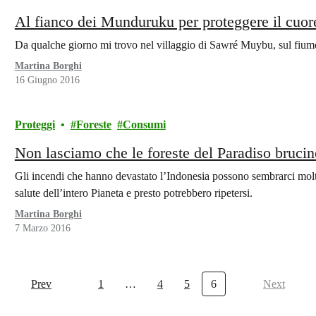
Al fianco dei Munduruku per proteggere il cuo
Da qualche giorno mi trovo nel villaggio di Sawré Muybu, sul fiume
Martina Borghi
16 Giugno 2016
Proteggi
Foreste
Consumi
Non lasciamo che le foreste del Paradiso brucin
Gli incendi che hanno devastato l’Indonesia possono sembrarci molto
salute dell’intero Pianeta e presto potrebbero ripetersi.
Martina Borghi
7 Marzo 2016
Prev
1
…
4
5
6
Next