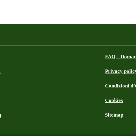
FAQ – Domand
i
Privacy polic
a
Condizioni d’u
Cookies
g
Sitemap