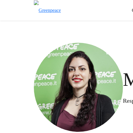
M
Res