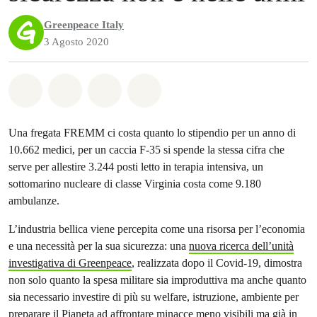
Greenpeace Italy
3 Agosto 2020
Share on Whatsapp
Share on Facebook
Share on Twitter
Share via Email
Una fregata FREMM ci costa quanto lo stipendio per un anno di
10.662 medici, per un caccia F-35 si spende la stessa cifra che
serve per allestire 3.244 posti letto in terapia intensiva, un
sottomarino nucleare di classe Virginia costa come 9.180
ambulanze.
L’industria bellica viene percepita come una risorsa per l’economia
e una necessità per la sua sicurezza: una
nuova ricerca dell’unità
investigativa di Greenpeace
, realizzata dopo il Covid-19, dimostra
non solo quanto la spesa militare sia improduttiva ma anche quanto
sia necessario investire di più su welfare, istruzione, ambiente per
preparare il Pianeta ad affrontare minacce meno visibili ma già in