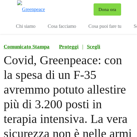
To
Dona ora
Menu
Chi siamo
Cosa facciamo
Cosa puoi fare tu
S
Comunicato Stampa
Proteggi
|
Scegli
Covid, Greenpeace: con
la spesa di un F-35
avremmo potuto allestire
più di 3.200 posti in
terapia intensiva. La vera
sicurezza non è nelle armi