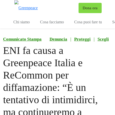
To
Dona ora
Menu
Chi siamo
Cosa facciamo
Cosa puoi fare tu
S
Comunicato Stampa
Denuncia
|
Proteggi
|
Scegli
ENI fa causa a
Greenpeace Italia e
ReCommon per
diffamazione: “È un
tentativo di intimidirci,
ma continueremo a