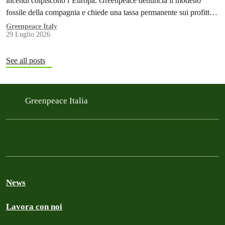
incendi colpiscono l’Europa. Greenpeace denuncia il modello
fossile della compagnia e chiede una tassa permanente sui profitti
delle aziende fossili
Greenpeace Italy
29 Luglio 2026
See all posts
Greenpeace Italia
News
Lavora con noi