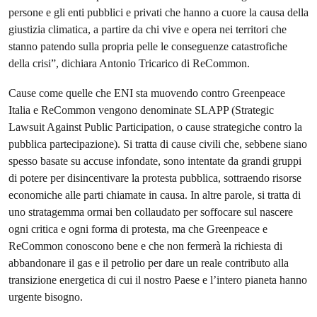
persone e gli enti pubblici e privati che hanno a cuore la causa della
giustizia climatica, a partire da chi vive e opera nei territori che
stanno patendo sulla propria pelle le conseguenze catastrofiche
della crisi”, dichiara Antonio Tricarico di ReCommon.
Cause come quelle che ENI sta muovendo contro Greenpeace
Italia e ReCommon vengono denominate SLAPP (Strategic
Lawsuit Against Public Participation, o cause strategiche contro la
pubblica partecipazione). Si tratta di cause civili che, sebbene siano
spesso basate su accuse infondate, sono intentate da grandi gruppi
di potere per disincentivare la protesta pubblica, sottraendo risorse
economiche alle parti chiamate in causa. In altre parole, si tratta di
uno stratagemma ormai ben collaudato per soffocare sul nascere
ogni critica e ogni forma di protesta, ma che Greenpeace e
ReCommon conoscono bene e che non fermerà la richiesta di
abbandonare il gas e il petrolio per dare un reale contributo alla
transizione energetica di cui il nostro Paese e l’intero pianeta hanno
urgente bisogno.