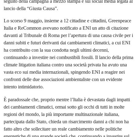
seguito della campagna a mezzo stampa e sui social media legata al
lancio della “Giusta Causa”.
Lo scorso 9 maggio, insieme a 12 cittadine e cittadini, Greenpeace
Italia e ReCommon avevano notificato a ENI un atto di citazione
davanti al Tribunale di Roma per l’apertura di una causa civile per i
danni subiti e futuri derivanti dai cambiamenti climatici, a cui ENI
ha contribuito con la sua condotta negli ultimi decenni,
continuando a investire nei combustibili fossili. Il lancio della prima
climate litigation italiana contro una società privata ha avuto una
vasta eco sui media internazionali, spingendo ENI a reagire nei
confronti delle due associazioni ambientaliste con un evidente
intento intimidatorio.
È paradossale che, proprio mentre l’Italia è devastata dagli impatti
dei cambiamenti climatici, ormai sotto gli occhi di tutti in molte
regioni del mondo, la più importante multinazionale italiana,
partecipata dallo Stato, chieda un risarcimento danni a chi non ha
fatto altro che sollecitare un reale cambiamento nelle politiche
energetiche di una grande società che, continuando a investire sul