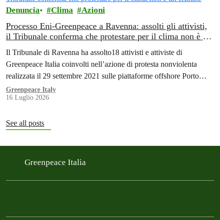
Denuncia
Clima
Azioni
Processo Eni-Greenpeace a Ravenna: assolti gli attivisti,
il Tribunale conferma che protestare per il clima non è un
crimine
Il Tribunale di Ravenna ha assolto18 attivisti e attiviste di
Greenpeace Italia coinvolti nell’azione di protesta nonviolenta
realizzata il 29 settembre 2021 sulle piattaforme offshore Porto
Corsini di Eni, al largo di Ravenna.
Greenpeace Italy
16 Luglio 2026
See all posts
Greenpeace Italia