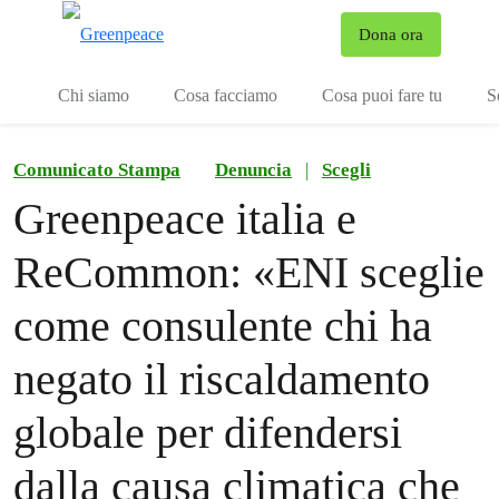
To
Dona ora
Menu
Chi siamo
Cosa facciamo
Cosa puoi fare tu
S
Comunicato Stampa
Denuncia
|
Scegli
Greenpeace italia e
ReCommon: «ENI sceglie
come consulente chi ha
negato il riscaldamento
globale per difendersi
dalla causa climatica che