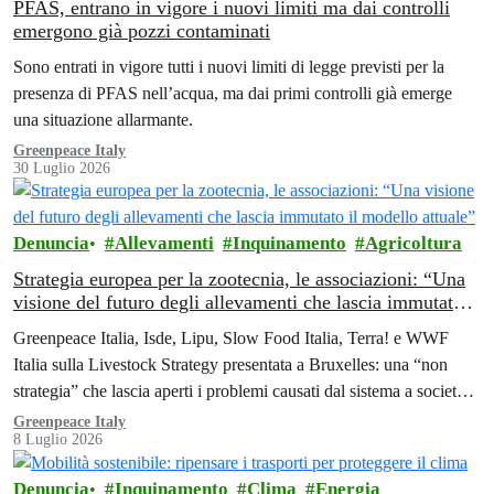
PFAS, entrano in vigore i nuovi limiti ma dai controlli
emergono già pozzi contaminati
Sono entrati in vigore tutti i nuovi limiti di legge previsti per la
presenza di PFAS nell’acqua, ma dai primi controlli già emerge
una situazione allarmante.
Greenpeace Italy
30 Luglio 2026
Denuncia
Allevamenti
Inquinamento
Agricoltura
Strategia europea per la zootecnia, le associazioni: “Una
visione del futuro degli allevamenti che lascia immutato il
modello attuale”
Greenpeace Italia, Isde, Lipu, Slow Food Italia, Terra! e WWF
Italia sulla Livestock Strategy presentata a Bruxelles: una “non
strategia” che lascia aperti i problemi causati dal sistema a società,
ambiente e salute.
Greenpeace Italy
8 Luglio 2026
Denuncia
Inquinamento
Clima
Energia