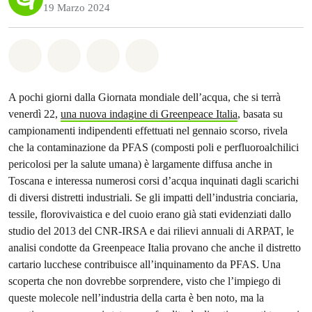
19 Marzo 2024
Share on Whatsapp
Share on Facebook
Share on Twitter
Share via Email
A pochi giorni dalla Giornata mondiale dell’acqua, che si terrà
venerdì 22,
una nuova indagine di Greenpeace Italia
, basata su
campionamenti indipendenti effettuati nel gennaio scorso, rivela
che la contaminazione da PFAS (composti poli e perfluoroalchilici
pericolosi per la salute umana) è largamente diffusa anche in
Toscana e interessa numerosi corsi d’acqua inquinati dagli scarichi
di diversi distretti industriali. Se gli impatti dell’industria conciaria,
tessile, florovivaistica e del cuoio erano già stati evidenziati dallo
studio del 2013 del CNR-IRSA e dai rilievi annuali di ARPAT, le
analisi condotte da Greenpeace Italia provano che anche il distretto
cartario lucchese contribuisce all’inquinamento da PFAS. Una
scoperta che non dovrebbe sorprendere, visto che l’impiego di
queste molecole nell’industria della carta è ben noto, ma la