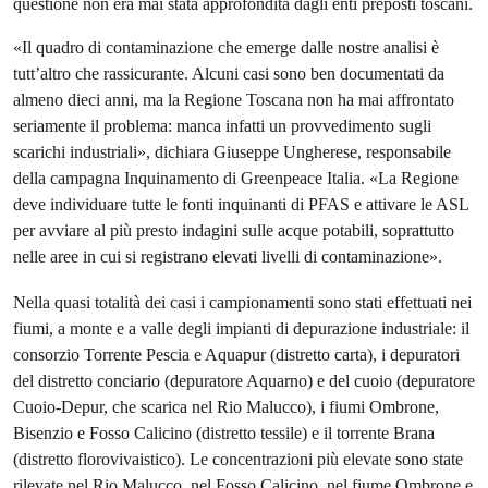
questione non era mai stata approfondita dagli enti preposti toscani.
«Il quadro di contaminazione che emerge dalle nostre analisi è
tutt’altro che rassicurante. Alcuni casi sono ben documentati da
almeno dieci anni, ma la Regione Toscana non ha mai affrontato
seriamente il problema: manca infatti un provvedimento sugli
scarichi industriali», dichiara Giuseppe Ungherese, responsabile
della campagna Inquinamento di Greenpeace Italia. «La Regione
deve individuare tutte le fonti inquinanti di PFAS e attivare le ASL
per avviare al più presto indagini sulle acque potabili, soprattutto
nelle aree in cui si registrano elevati livelli di contaminazione».
Nella quasi totalità dei casi i campionamenti sono stati effettuati nei
fiumi, a monte e a valle degli impianti di depurazione industriale: il
consorzio Torrente Pescia e Aquapur (distretto carta), i depuratori
del distretto conciario (depuratore Aquarno) e del cuoio (depuratore
Cuoio-Depur, che scarica nel Rio Malucco), i fiumi Ombrone,
Bisenzio e Fosso Calicino (distretto tessile) e il torrente Brana
(distretto florovivaistico). Le concentrazioni più elevate sono state
rilevate nel Rio Malucco, nel Fosso Calicino, nel fiume Ombrone e