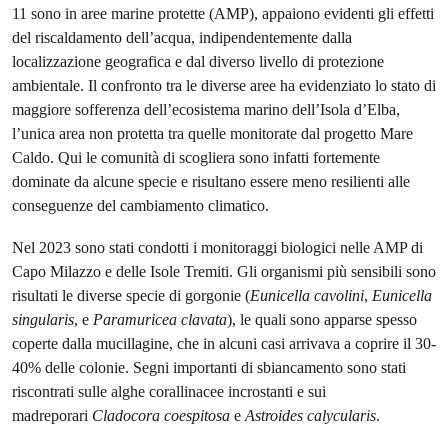
11 sono in aree marine protette (AMP), appaiono evidenti gli effetti
del riscaldamento dell’acqua, indipendentemente dalla
localizzazione geografica e dal diverso livello di protezione
ambientale. Il confronto tra le diverse aree ha evidenziato lo stato di
maggiore sofferenza dell’ecosistema marino dell’Isola d’Elba,
l’unica area non protetta tra quelle monitorate dal progetto Mare
Caldo. Qui le comunità di scogliera sono infatti fortemente
dominate da alcune specie e risultano essere meno resilienti alle
conseguenze del cambiamento climatico.
Nel 2023 sono stati condotti i monitoraggi biologici nelle AMP di
Capo Milazzo e delle Isole Tremiti. Gli organismi più sensibili sono
risultati le diverse specie di gorgonie (
Eunicella cavolini
,
Eunicella
singularis
, e
Paramuricea clavata
), le quali sono apparse spesso
coperte dalla mucillagine, che in alcuni casi arrivava a coprire il 30-
40% delle colonie. Segni importanti di sbiancamento sono stati
riscontrati sulle alghe corallinacee incrostanti e sui
madreporari
Cladocora coespitosa
e
Astroides calycularis
.