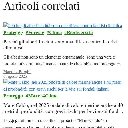
Articoli correlati
Proteggi
Foreste
Clima
Biodiversità
Perché gli alberi in città sono una difesa contro la crisi
climatica
Gli alberi non sono un elemento ornamentale: sono una vera e
propria infrastruttura climatica naturale che dobbiamo proteggere.
Martina Borghi
6 Agosto 2026
Proteggi
Mare
Clima
Mare Caldo, nel 2025 ondate di calore marine anche a 40
metri di profondità, con gravi rischi per la vita sui fondali
italiani
Leggi gli ultimi dati raccolti dal progetto “Mare Caldo" di
Greenpeace, che monitora il riscaldamento dei mari italiani da