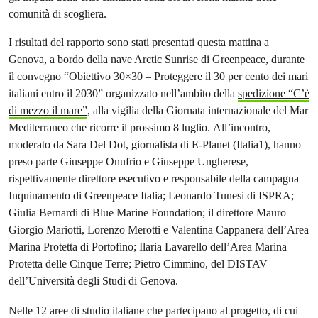
comunità di scogliera.
I risultati del rapporto sono stati presentati questa mattina a
Genova, a bordo della nave Arctic Sunrise di Greenpeace, durante
il convegno “Obiettivo 30×30 – Proteggere il 30 per cento dei mari
italiani entro il 2030” organizzato nell’ambito della
spedizione “C’è
di mezzo il mare”
, alla vigilia della Giornata internazionale del Mar
Mediterraneo che ricorre il prossimo 8 luglio. All’incontro,
moderato da Sara Del Dot, giornalista di E-Planet (Italia1), hanno
preso parte Giuseppe Onufrio e Giuseppe Ungherese,
rispettivamente direttore esecutivo e responsabile della campagna
Inquinamento di Greenpeace Italia; Leonardo Tunesi di ISPRA;
Giulia Bernardi di Blue Marine Foundation; il direttore Mauro
Giorgio Mariotti, Lorenzo Merotti e Valentina Cappanera dell’Area
Marina Protetta di Portofino; Ilaria Lavarello dell’Area Marina
Protetta delle Cinque Terre; Pietro Cimmino, del DISTAV
dell’Università degli Studi di Genova.
Nelle 12 aree di studio italiane che partecipano al progetto, di cui