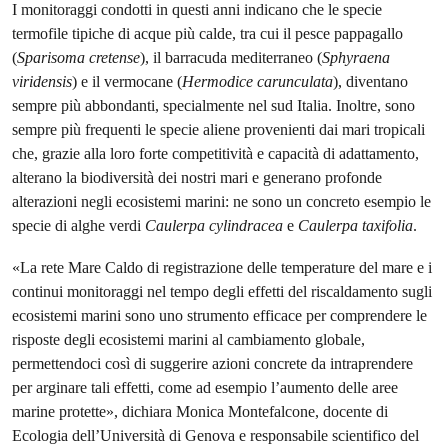
I monitoraggi condotti in questi anni indicano che le specie
termofile tipiche di acque più calde, tra cui il pesce pappagallo
(
Sparisoma cretense
), il barracuda mediterraneo (
Sphyraena
viridensis
) e il vermocane (
Hermodice carunculata
), diventano
sempre più abbondanti, specialmente nel sud Italia. Inoltre, sono
sempre più frequenti le specie aliene provenienti dai mari tropicali
che, grazie alla loro forte competitività e capacità di adattamento,
alterano la biodiversità dei nostri mari e generano profonde
alterazioni negli ecosistemi marini: ne sono un concreto esempio le
specie di alghe verdi
Caulerpa cylindracea
e
Caulerpa taxifolia
.
«La rete Mare Caldo di registrazione delle temperature del mare e i
continui monitoraggi nel tempo degli effetti del riscaldamento sugli
ecosistemi marini sono uno strumento efficace per comprendere le
risposte degli ecosistemi marini al cambiamento globale,
permettendoci così di suggerire azioni concrete da intraprendere
per arginare tali effetti, come ad esempio l’aumento delle aree
marine protette», dichiara Monica Montefalcone, docente di
Ecologia dell’Università di Genova e responsabile scientifico del