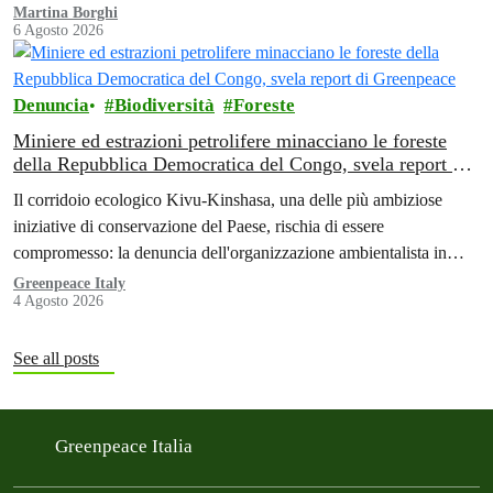
Martina Borghi
6 Agosto 2026
Denuncia
Biodiversità
Foreste
Miniere ed estrazioni petrolifere minacciano le foreste
della Repubblica Democratica del Congo, svela report di
Greenpeace
Il corridoio ecologico Kivu-Kinshasa, una delle più ambiziose
iniziative di conservazione del Paese, rischia di essere
compromesso: la denuncia dell'organizzazione ambientalista in
Africa.
Greenpeace Italy
4 Agosto 2026
See all posts
Greenpeace Italia