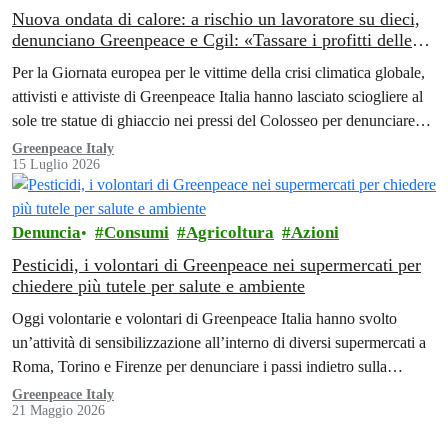
Nuova ondata di calore: a rischio un lavoratore su dieci,
denunciano Greenpeace e Cgil: «Tassare i profitti delle
industrie fossili responsabili della crisi climatica»
Per la Giornata europea per le vittime della crisi climatica globale,
attivisti e attiviste di Greenpeace Italia hanno lasciato sciogliere al
sole tre statue di ghiaccio nei pressi del Colosseo per denunciare
l’impatto del riscaldamento globale sui lavoratori e sulle lavoratrici.
Greenpeace Italy
15 Luglio 2026
Denuncia
Consumi
Agricoltura
Azioni
Pesticidi, i volontari di Greenpeace nei supermercati per
chiedere più tutele per salute e ambiente
Oggi volontarie e volontari di Greenpeace Italia hanno svolto
un’attività di sensibilizzazione all’interno di diversi supermercati a
Roma, Torino e Firenze per denunciare i passi indietro sulla
regolamentazione dei pesticidi…
Greenpeace Italy
21 Maggio 2026