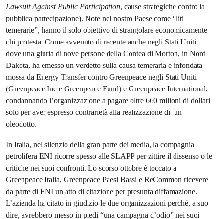
Lawsuit Against Public Participation
, cause strategiche contro la
pubblica partecipazione). Note nel nostro Paese come “liti
temerarie”, hanno il solo obiettivo di strangolare economicamente
chi protesta. Come avvenuto di recente anche negli Stati Uniti,
dove una giuria di nove persone della Contea di Morton, in Nord
Dakota, ha emesso un verdetto sulla causa temeraria e infondata
mossa da Energy Transfer contro Greenpeace negli Stati Uniti
(Greenpeace Inc e Greenpeace Fund) e Greenpeace International,
condannando l’organizzazione a pagare oltre 660 milioni di dollari
solo per aver espresso contrarietà alla realizzazione di un
oleodotto.
In Italia, nel silenzio della gran parte dei media, la compagnia
petrolifera ENI ricorre spesso alle SLAPP per zittire il dissenso o le
critiche nei suoi confronti. Lo scorso ottobre è toccato a
Greenpeace Italia, Greenpeace Paesi Bassi e ReCommon ricevere
da parte di ENI un atto di citazione per presunta diffamazione.
L’azienda ha citato in giudizio le due organizzazioni perché, a suo
dire, avrebbero messo in piedi “una campagna d’odio” nei suoi