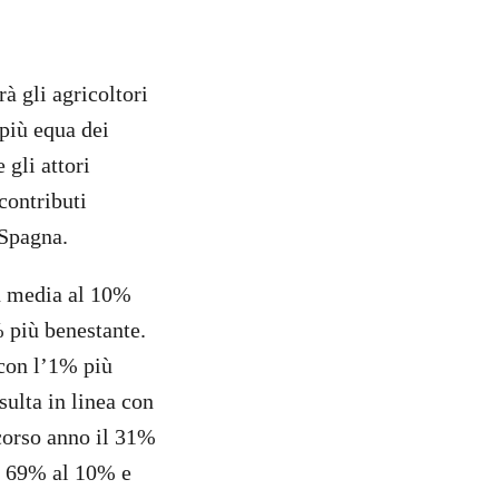
à gli agricoltori
 più equa dei
 gli attori
contributi
 Spagna.
in media al 10%
% più benestante.
 con l’1% più
sulta in linea con
scorso anno il 31%
il 69% al 10% e