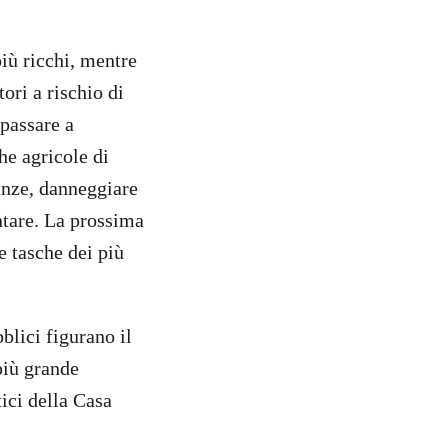
più ricchi, mentre
ori a rischio di
 passare a
he agricole di
anze, danneggiare
ntare. La prossima
e tasche dei più
blici figurano il
più grande
tici della Casa