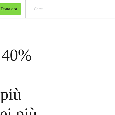
Dona ora
Cer
l 40%
 più
dei più