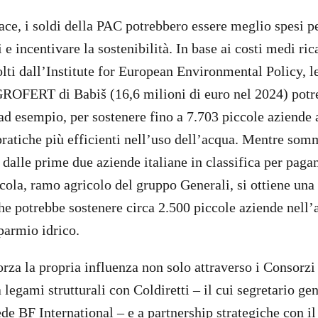
e, i soldi della PAC potrebbero essere meglio spesi pe
i e incentivare la sostenibilità. In base ai costi medi ri
lti dall’Institute for European Environmental Policy, le
GROFERT di Babiš (16,6 milioni di euro nel 2024) potr
 ad esempio, per sostenere fino a 7.703 piccole aziende 
pratiche più efficienti nell’uso dell’acqua. Mentre som
 dalle prime due aziende italiane in classifica per pagam
ola, ramo agricolo del gruppo Generali, si ottiene una c
che potrebbe sostenere circa 2.500 piccole aziende nell’
sparmio idrico.
rza la propria influenza non solo attraverso i Consorzi 
legami strutturali con Coldiretti – il cui segretario ge
e BF International – e a partnership strategiche con il 