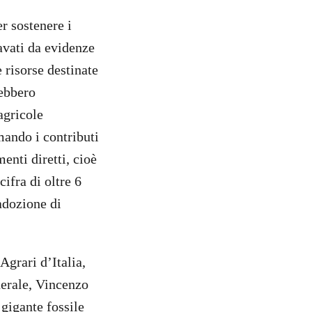
r sostenere i
cavati da evidenze
 risorse destinate
ebbero
agricole
mando i contributi
enti diretti, cioè
ifra di oltre 6
adozione di
Agrari d’Italia,
nerale, Vincenzo
gigante fossile