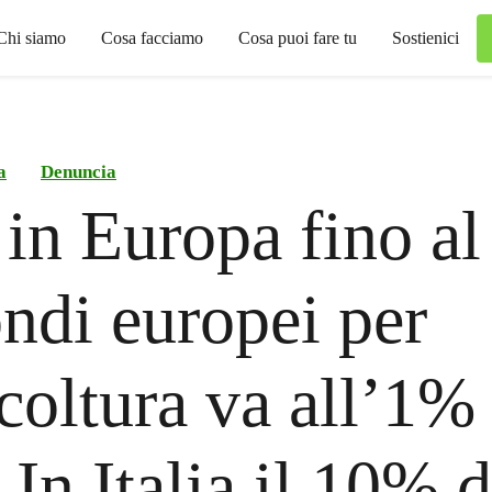
Chi siamo
Cosa facciamo
Cosa puoi fare tu
Sostienici
a
Denuncia
in Europa fino a
ondi europei per
icoltura va all’1%
 In Italia il 10% 