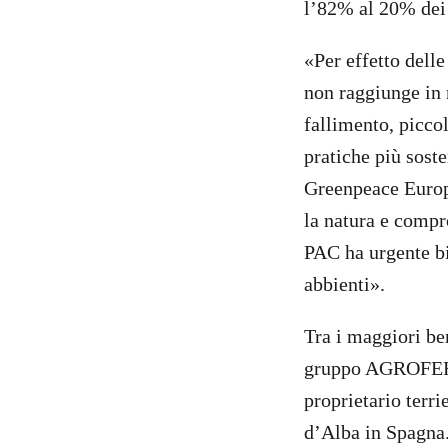
l’82% al 20% dei 
«Per effetto delle
non raggiunge in 
fallimento, picco
pratiche più soste
Greenpeace Europa
la natura e compr
PAC ha urgente bi
abbienti».
Tra i maggiori ben
gruppo AGROFERT 
proprietario terri
d’Alba in Spagna