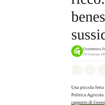
benes
sussi
Greenpeace It
19 Gennaio 2
Share on Wh
Share 
Una piccola fetta 
Politica Agricol
rapporto di Gree