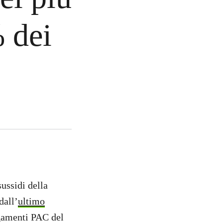
% dei
sussidi della
dall’
ultimo
agamenti PAC del