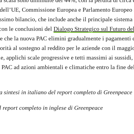
a scala sono diminuite del 44%, con la perdita di circa 
 dell’UE, Commissione Europea e Parlamento Europeo 
ssimo bilancio, che include anche il principale sistema 
 con le conclusioni del
Dialogo Strategico sul Futuro de
 che la nuova PAC elimini gradualmente i pagamenti di
iorità al sostegno al reddito per le aziende con il maggi
e, applichi scale progressive e tetti massimi ai sussidi
 PAC ad azioni ambientali e climatiche entro la fine de
a sintesi in italiano del report completo di Greenpeace
l report completo in inglese di Greenpeace