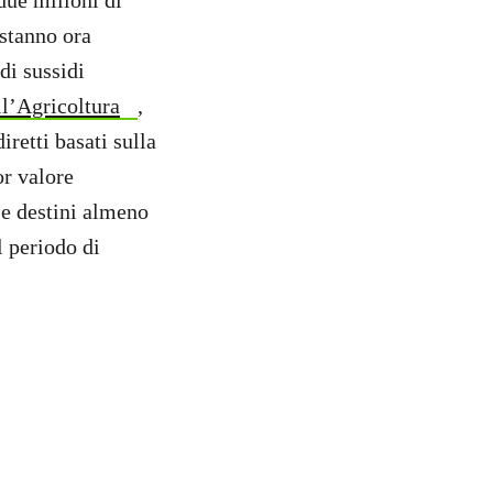
due milioni di
stanno ora
di sussidi
ll’Agricoltura
,
retti basati sulla
or valore
, e destini almeno
l periodo di