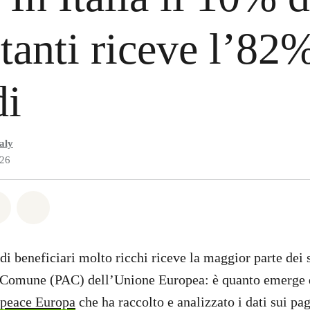
tanti riceve l’82
di
aly
026
atsapp
on Facebook
Share on Twitter
Share via Email
di beneficiari molto ricchi riceve la maggior parte dei 
a Comune (PAC) dell’Unione Europea: è quanto emerge 
npeace Europa
che ha raccolto e analizzato i dati sui p