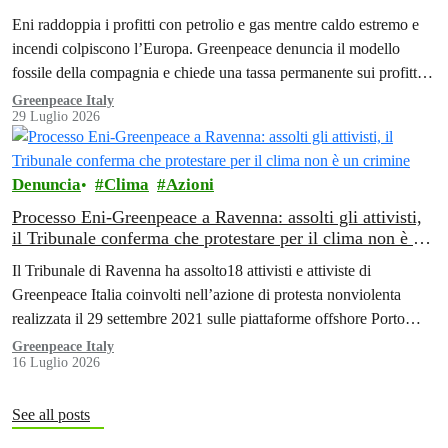
colpisce l’Italia. Greenpeace: «È ora di tassare i colpevoli
Eni raddoppia i profitti con petrolio e gas mentre caldo estremo e
della crisi climatica»
incendi colpiscono l’Europa. Greenpeace denuncia il modello
fossile della compagnia e chiede una tassa permanente sui profitti
delle aziende fossili
Greenpeace Italy
29 Luglio 2026
Denuncia
Clima
Azioni
Processo Eni-Greenpeace a Ravenna: assolti gli attivisti,
il Tribunale conferma che protestare per il clima non è un
crimine
Il Tribunale di Ravenna ha assolto18 attivisti e attiviste di
Greenpeace Italia coinvolti nell’azione di protesta nonviolenta
realizzata il 29 settembre 2021 sulle piattaforme offshore Porto
Corsini di Eni, al largo di Ravenna.
Greenpeace Italy
16 Luglio 2026
See all posts